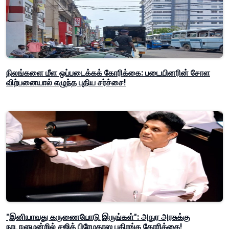
நிலங்களை மீள ஒப்படைக்கக் கோரிக்கை: படையினரின் சோள
விற்பனையால் எழுந்த புதிய சர்ச்சை!
"இனியாவது கருணையோடு இருங்கள்": அநுர அரசுக்கு
நாடாளுமன்றில் சஜித் பிரேமதாஸ பகிரங்க கோரிக்கை!