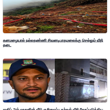
கனமழையால் நல்லதண்ணி சிவனடிபாதமலைக்கு செல்லும் வீதி
தடை
ஷகிப் அல் ஹசனின் வீடு குறிவைப்பு கற்கள் வீசி சேதப்படுத்திய