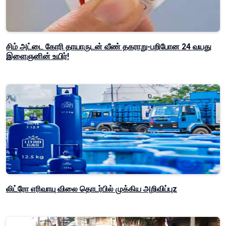
சிம் அட்டை கோரி தாயாருடன் வீண் தகராறு-பறிபோன 24 வயது
இளைஞனின் உயிர்!
லிட்ரோ எரிவாயு விலை தொடர்பில் முக்கிய அறிவிப்புz