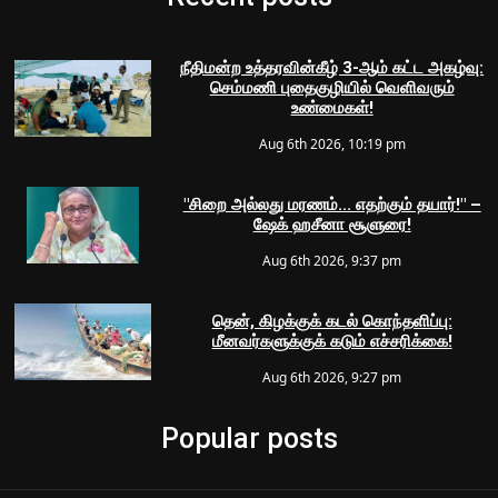
நீதிமன்ற உத்தரவின்கீழ் 3-ஆம் கட்ட அகழ்வு:
செம்மணி புதைகுழியில் வெளிவரும்
உண்மைகள்!
Aug 6th 2026, 10:19 pm
"சிறை அல்லது மரணம்... எதற்கும் தயார்!" –
ஷேக் ஹசீனா சூளுரை!
Aug 6th 2026, 9:37 pm
தென், கிழக்குக் கடல் கொந்தளிப்பு:
மீனவர்களுக்குக் கடும் எச்சரிக்கை!
Aug 6th 2026, 9:27 pm
Popular posts