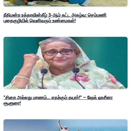
நீதிமன்ற உத்தரவின்கீழ் 3-ஆம் கட்ட அகழ்வு: செம்மணி
புதைகுழியில் வெளிவரும் உண்மைகள்!
"சிறை அல்லது மரணம்... எதற்கும் தயார்!" – ஷேக் ஹசீனா
சூளுரை!