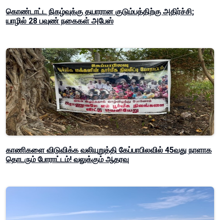
கொண்டாட்ட நிகழ்வுக்கு தயாரான குடும்பத்திற்கு அதிர்ச்சி;
யாழில் 28 பவுண் நகைகள் அபேஸ்
காணிகளை விடுவிக்க வலியுறுத்தி கேப்பாபிலவில் 45வது நாளாக
தொடரும் போராட்டம்! வலுக்கும் ஆதரவு