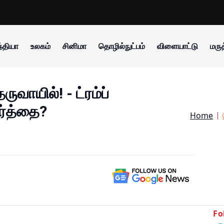
்தியா
உலகம்
சினிமா
தொழில்நுட்பம்
விளையாட்டு
மருத
ுவாயில்! - ட்ரம்ப்
ார்த்தை?
Home
Fo