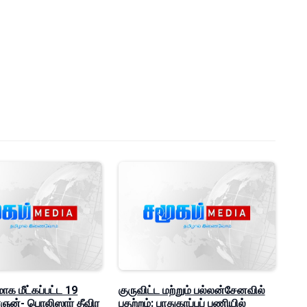
மாக மீட்கப்பட்ட 19
குருவிட்ட மற்றும் பல்லன்சேனவில்
ன்- பொலிஸார் தீவிர
பதற்றம்: பாதுகாப்புப் பணியில்