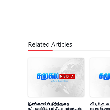
Related Articles
இலங்கையின் நீதித்துறை
வீட்டில் சடல
கட்டமைப்பில் புரட்சிகர மாற்றங்கள்:
வயது இளைஞ