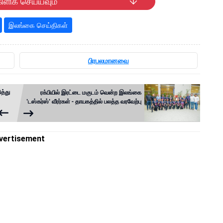
ிளிக் செய்யவும்
இலங்கை செய்திகள்
பிரபலமானவை
த்து
ரக்பியில் இரட்டை மகுடம் வென்ற இலங்கை
'டஸ்கர்ஸ்' வீரர்கள் - தாயகத்தில் பலத்த வரவேற்பு
vertisement