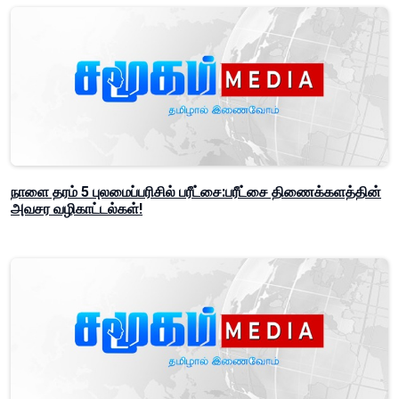
நாளை தரம் 5 புலமைப்பரிசில் பரீட்சை:பரீட்சை திணைக்களத்தின்
அவசர வழிகாட்டல்கள்!