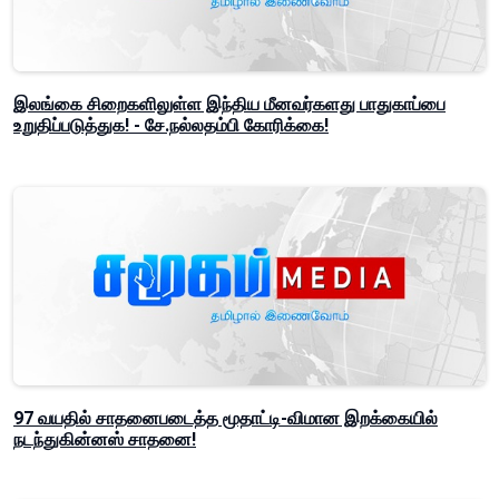
இலங்கை சிறைகளிலுள்ள இந்திய மீனவர்களது பாதுகாப்பை
உறுதிப்படுத்துக! - சே.நல்லதம்பி கோரிக்கை!
97 வயதில் சாதனைபடைத்த மூதாட்டி-விமான இறக்கையில்
நடந்துகின்னஸ் சாதனை!