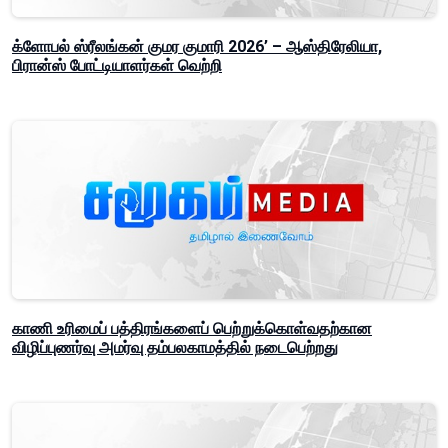
க்ளோபல் ஸ்ரீலங்கன் குமர குமாரி 2026’ – ஆஸ்திரேலியா,
பிரான்ஸ் போட்டியாளர்கள் வெற்றி
காணி உரிமைப் பத்திரங்களைப் பெற்றுக்கொள்வதற்கான
விழிப்புணர்வு அமர்வு தம்பலகாமத்தில் நடைபெற்றது