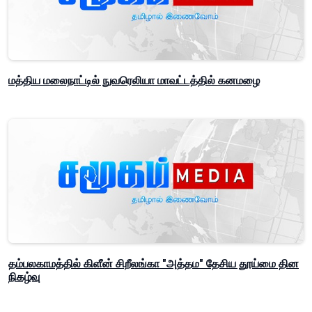
மத்திய மலைநாட்டில் நுவரெலியா மாவட்டத்தில் கனமழை
தம்பலகாமத்தில் கிளீன் சிறீலங்கா "அத்தம" தேசிய தூய்மை தின
நிகழ்வு