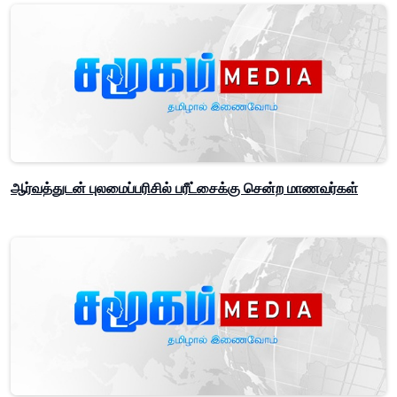
ஆர்வத்துடன் புலமைப்பரிசில் பரீட்சைக்கு சென்ற மாணவர்கள்