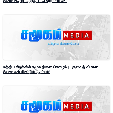
கேள்விக்குறி-அஜித் பி. பெரேரா சாடல்!"
மத்திய கிழக்கில் சுமுக நிலை: கொழும்பு - குவைத் விமான
சேவைகள் மீண்டும் ஆரம்பம்!