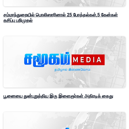
சம்மாந்துறையில் பொலிஸாரினால் 25 போத்தல்கள்,5 கேன்கள்
கசிப்பு பறிமுதல்
பூனையை துன்புறுத்திய இரு இளைஞர்கள் அதிரடிக் கைது