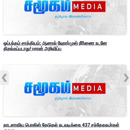
ஒப்பந்தம் சாத்தியம்; ஆனால் ஹோர்முஸ் நீரிணை உடனே
திறக்கப்படாது! ஈரான் அறிவிப்பு
நாடளாவிய பொலிஸ் தேடுதல் நடவடிக்கை 437 சந்தேகநபர்கள்