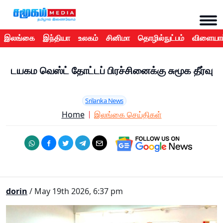
இலங்கை
இந்தியா
உலகம்
சினிமா
தொழில்நுட்பம்
விளையாட
டயகம வெஸ்ட் தோட்டப் பிரச்சினைக்கு சுமூக தீர்வு
Srilanka News
Home
இலங்கை செய்திகள்
dorin
/ May 19th 2026, 6:37 pm