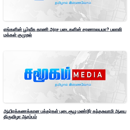
எங்களின் பூர்வீக காணி அரச படைகளின் சரணாலயமா? பலாலி
மக்கள் குமுறல்
ஆயிரக்கணக்கான பக்தர்கள் புடைசூழ மண்டூர் கந்தசுவாமி ஆலய
திருவிழா ஆரம்பம்