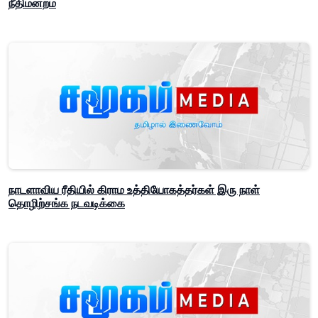
நீதிமன்றம்
நாடளாவிய ரீதியில் கிராம உத்தியோகத்தர்கள் இரு நாள்
தொழிற்சங்க நடவடிக்கை