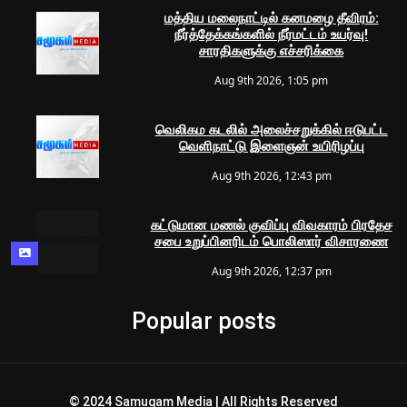
மத்திய மலைநாட்டில் கனமழை தீவிரம்:
நீர்த்தேக்கங்களில் நீர்மட்டம் உயர்வு!
சாரதிகளுக்கு எச்சரிக்கை
Aug 9th 2026, 1:05 pm
வெலிகம கடலில் அலைச்சறுக்கில் ஈடுபட்ட
வெளிநாட்டு இளைஞன் உயிரிழப்பு
Aug 9th 2026, 12:43 pm
கட்டுமான மணல் குவிப்பு விவகாரம் பிரதேச
சபை உறுப்பினரிடம் பொலிஸார் விசாரணை
Aug 9th 2026, 12:37 pm
Popular posts
© 2024 Samugam Media | All Rights Reserved