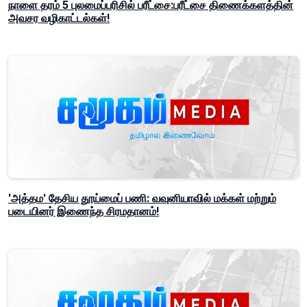
நாளை தரம் 5 புலமைப்பரிசில் பரீட்சை:பரீட்சை திணைக்களத்தின்
அவசர வழிகாட்டல்கள்!
'அத்தம' தேசிய தூய்மைப் பணி: வவுனியாவில் மக்கள் மற்றும்
படையினர் இணைந்த சிரமதானம்!