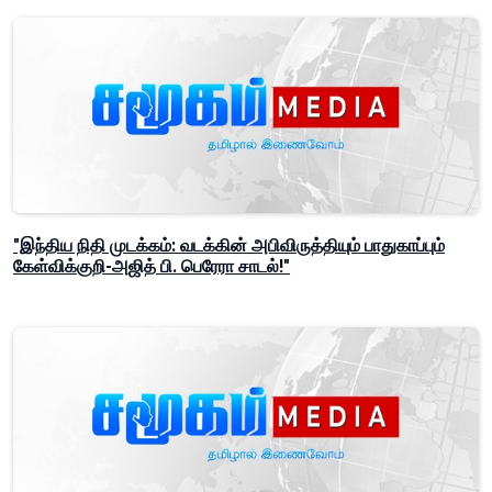
"இந்திய நிதி முடக்கம்: வடக்கின் அபிவிருத்தியும் பாதுகாப்பும்
கேள்விக்குறி-அஜித் பி. பெரேரா சாடல்!"