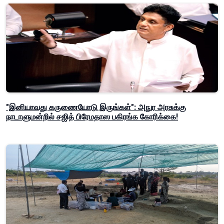
"இனியாவது கருணையோடு இருங்கள்": அநுர அரசுக்கு
நாடாளுமன்றில் சஜித் பிரேமதாஸ பகிரங்க கோரிக்கை!