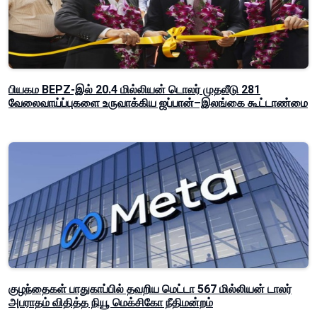
பியகம BEPZ-இல் 20.4 மில்லியன் டொலர் முதலீடு 281
வேலைவாய்ப்புகளை உருவாக்கிய ஜப்பான்–இலங்கை கூட்டாண்மை
குழந்தைகள் பாதுகாப்பில் தவறிய மெட்டா 567 மில்லியன் டாலர்
அபராதம் விதித்த நியூ மெக்சிகோ நீதிமன்றம்