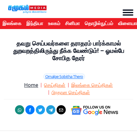
இலங்கை
இந்தியா
உலகம்
சினிமா
தொழில்நுட்பம்
விளையாட
தவறு செய்பவர்களை தராதரம் பார்க்காமல்
துறவறத்திலிருந்து நீக்க வேண்டும்! – ஓமல்பே
சோபித தேரர்
Omalpe Sobitha Thero
Home
செய்திகள்
இலங்கை செய்திகள்
பிரதான செய்திகள்