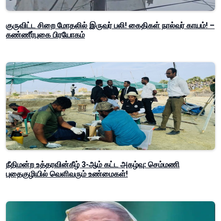
குருவிட்ட சிறை மோதலில் இருவர் பலி! கைதிகள் நால்வர் காயம்! –
கண்ணீர்புகை பிரயோகம்
நீதிமன்ற உத்தரவின்கீழ் 3-ஆம் கட்ட அகழ்வு: செம்மணி
புதைகுழியில் வெளிவரும் உண்மைகள்!