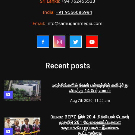
Sri Lanka:
+94 762455533
India:
+91 9566086994
Email:
info@samugammedia.com
Recent posts
புலத்சிங்களில் வேன் பள்ளத்தில் கவிழ்ந்து
விபத்து 14 பேர் காயம்
Aug 7th 2026, 11:25 am
பியகம BEPZ-இல் 20.4 மில்லியன் டொலர்
முதலீடு 281 வேலைவாய்ப்புகளை
உருவாக்கிய ஜப்பான்–இலங்கை
கூட்டாண்மை