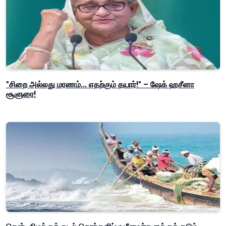
"சிறை அல்லது மரணம்... எதற்கும் தயார்!" – ஷேக் ஹசீனா
சூளுரை!