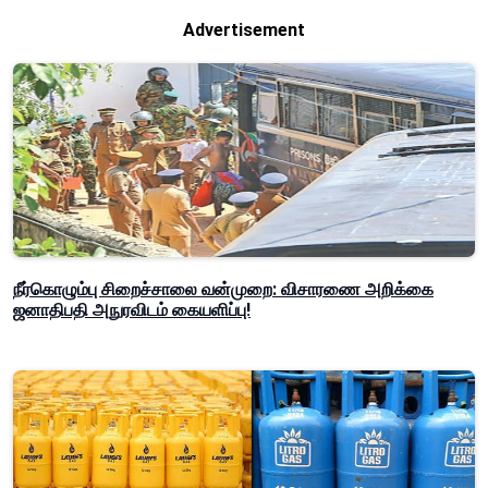
Advertisement
நீர்கொழும்பு சிறைச்சாலை வன்முறை: விசாரணை அறிக்கை
ஜனாதிபதி அநுரவிடம் கையளிப்பு!