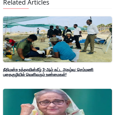
Related Articles
நீதிமன்ற உத்தரவின்கீழ் 3-ஆம் கட்ட அகழ்வு: செம்மணி
புதைகுழியில் வெளிவரும் உண்மைகள்!