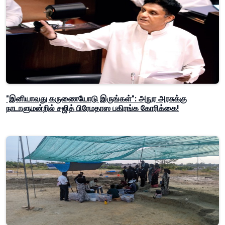
"இனியாவது கருணையோடு இருங்கள்": அநுர அரசுக்கு
நாடாளுமன்றில் சஜித் பிரேமதாஸ பகிரங்க கோரிக்கை!