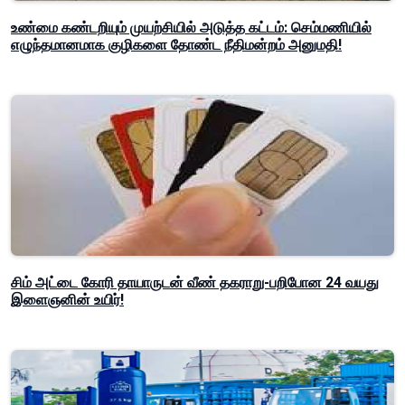
உண்மை கண்டறியும் முயற்சியில் அடுத்த கட்டம்: செம்மணியில்
எழுந்தமானமாக குழிகளை தோண்ட நீதிமன்றம் அனுமதி!
சிம் அட்டை கோரி தாயாருடன் வீண் தகராறு-பறிபோன 24 வயது
இளைஞனின் உயிர்!