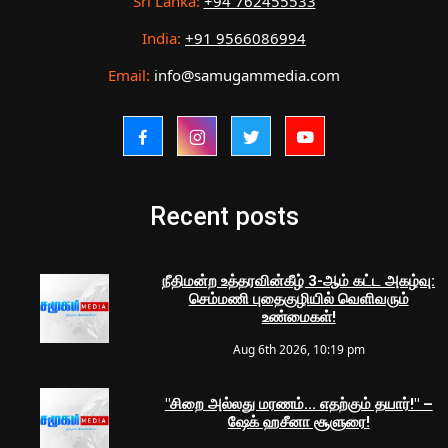
Sri Lanka:
+94 762455533
India:
+91 9566086994
Email:
info@samugammedia.com
Recent posts
நீதிமன்ற உத்தரவின்கீழ் 3-ஆம் கட்ட அகழ்வு:
செம்மணி புதைகுழியில் வெளிவரும்
உண்மைகள்!
Aug 6th 2026, 10:19 pm
"சிறை அல்லது மரணம்... எதற்கும் தயார்!" –
ஷேக் ஹசீனா சூளுரை!