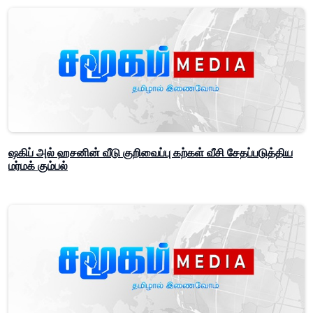
ஷகிப் அல் ஹசனின் வீடு குறிவைப்பு கற்கள் வீசி சேதப்படுத்திய
மர்மக் கும்பல்