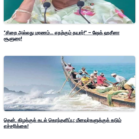
"சிறை அல்லது மரணம்... எதற்கும் தயார்!" – ஷேக் ஹசீனா
சூளுரை!
தென், கிழக்குக் கடல் கொந்தளிப்பு: மீனவர்களுக்குக் கடும்
எச்சரிக்கை!