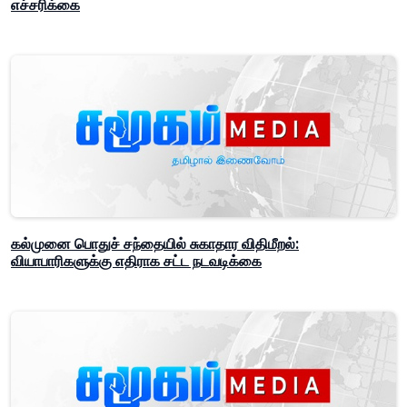
எச்சரிக்கை
கல்முனை பொதுச் சந்தையில் சுகாதார விதிமீறல்:
வியாபாரிகளுக்கு எதிராக சட்ட நடவடிக்கை