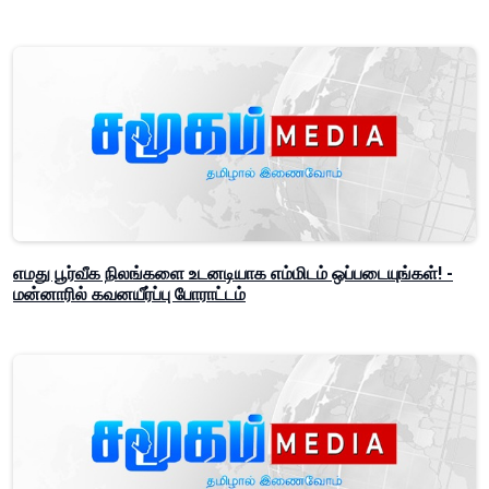
எமது பூர்வீக நிலங்களை உடனடியாக எம்மிடம் ஒப்படையுங்கள்! -
மன்னாரில் கவனயீர்ப்பு போராட்டம்