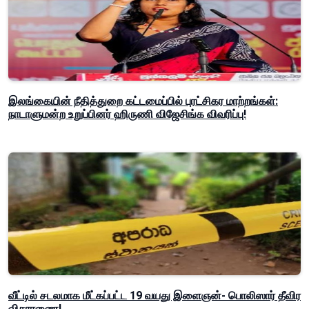
இலங்கையின் நீதித்துறை கட்டமைப்பில் புரட்சிகர மாற்றங்கள்:
நாடாளுமன்ற உறுப்பினர் ஹிருணி விஜேசிங்க விவரிப்பு!
வீட்டில் சடலமாக மீட்கப்பட்ட 19 வயது இளைஞன்- பொலிஸார் தீவிர
விசாரணை!