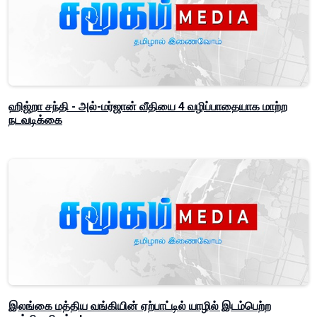
ஹிஜ்றா சந்தி - அல்-மர்ஜான் வீதியை 4 வழிப்பாதையாக மாற்ற
நடவடிக்கை
இலங்கை மத்திய வங்கியின் ஏற்பாட்டில் யாழில் இடம்பெற்ற