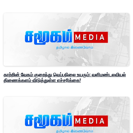
காற்றின் வேகம் குறைந்து வெப்பநிலை உயரும்: வளிமண்டலவியல்
திணைக்களம் விடுத்துள்ள எச்சரிக்கை!