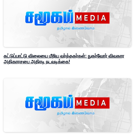
கட்டுப்பாட்டு விலையை மீறிய வர்த்தகர்கள்: நுகர்வோர் விவகார
அதிகாரசபை அதிரடி நடவடிக்கை!