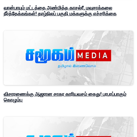
வான்பாயும் மட்டத்தை அண்மித்த காசல்ரீ, மவுசாக்கலை
நீர்த்தேக்கங்கள்! தாழ்நிலப் பகுதி மக்களுக்கு எச்சரிக்கை
விசாரணைக்கு ஆஜரான சாகர காரியவசம் கைது! பரபரப்பாகும்
கொழும்பு