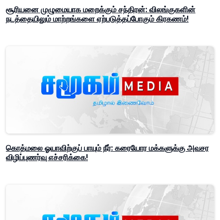
சூரியனை முழுமையாக மறைக்கும் சந்திரன்: விலங்குகளின்
நடத்தையிலும் மாற்றங்களை ஏற்படுத்தப்போகும் கிரகணம்!
கொத்மலை ஓயாவிற்குப் பாயும் நீர்: கரையோர மக்களுக்கு அவசர
விழிப்புணர்வு எச்சரிக்கை!