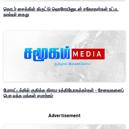
தொடர் சைக்கிள் திருட்டு ஹெரோயினுடன் சகோதரர்கள் உட்பட
நால்வர் கைது
போராட்டத்தில் குதித்த கிராம உத்தியோகத்தர்கள் - சேவைகளைப்
பெற வந்த மக்கள் ஏமாற்றம்
Advertisement