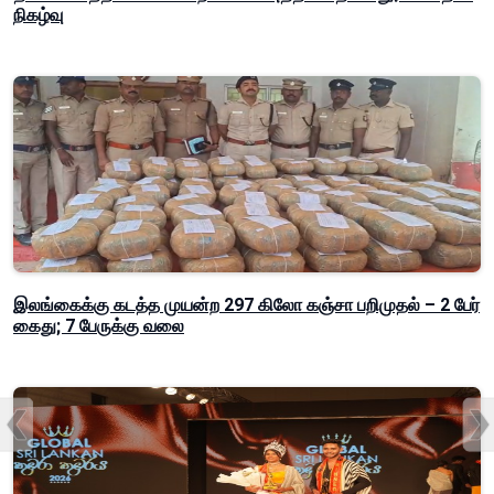
நிகழ்வு
இலங்கைக்கு கடத்த முயன்ற 297 கிலோ கஞ்சா பறிமுதல் – 2 பேர்
கைது; 7 பேருக்கு வலை