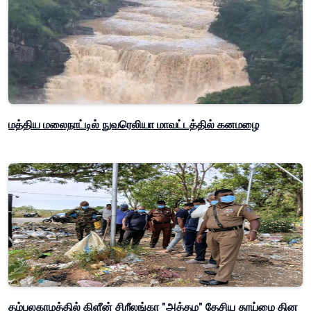
மத்திய மலைநாட்டில் நுவரெலியா மாவட்டத்தில் கனமழை
தம்பலகாமத்தில் கிளீன் சிறீலங்கா "அத்தம" தேசிய தூய்மை தின