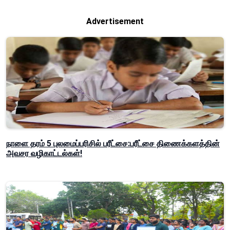
Advertisement
நாளை தரம் 5 புலமைப்பரிசில் பரீட்சை:பரீட்சை திணைக்களத்தின்
அவசர வழிகாட்டல்கள்!