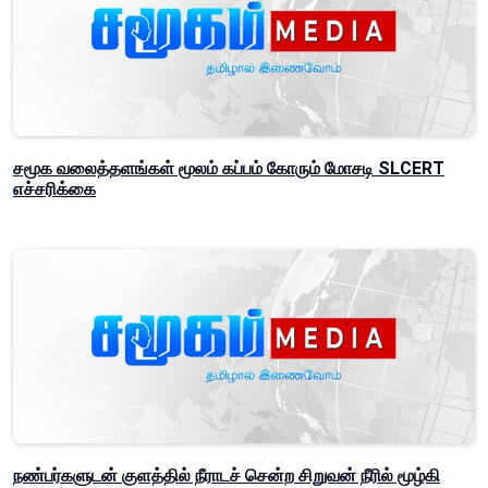
சமூக வலைத்தளங்கள் மூலம் கப்பம் கோரும் மோசடி SLCERT
எச்சரிக்கை
நண்பர்களுடன் குளத்தில் நீராடச் சென்ற சிறுவன் நீரில் மூழ்கி