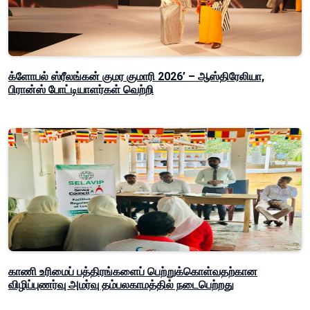
க்ளோபல் ஸ்ரீலங்கன் குமர குமாரி 2026’ – ஆஸ்திரேலியா,
பிரான்ஸ் போட்டியாளர்கள் வெற்றி
காணி உரிமைப் பத்திரங்களைப் பெற்றுக்கொள்வதற்கான
விழிப்புணர்வு அமர்வு தம்பலகாமத்தில் நடைபெற்றது