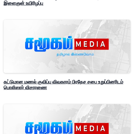
இளைஞன் உயிரிழப்பு
கட்டுமான மணல் குவிப்பு விவகாரம் பிரதேச சபை உறுப்பினரிடம்
பொலிஸார் விசாரணை