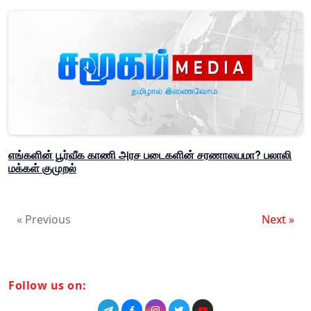
எங்களின் பூர்வீக காணி அரச படைகளின் சரணாலயமா? பலாலி
மக்கள் குமுறல்
« Previous
Next »
Follow us on: