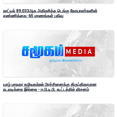
நாட்டில் 89,033ஆக அதிகரித்த டெங்கு நோயாளர்களின்
எண்ணிக்கை; 65 மரணங்கள் பதிவு
யாழ் மாநகர கழிவகற்றல் பிரச்சினைக்கு திருப்திகரமான
நடவடிக்கை இல்லை - ஈ.பி.டி.பி. கூட்டத்தில் விசனம்