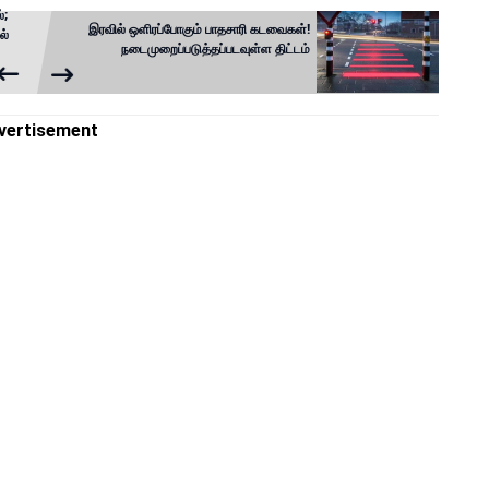
்;
இரவில் ஒளிரப்போகும் பாதசாரி கடவைகள்!
ல்
நடைமுறைப்படுத்தப்படவுள்ள திட்டம்
vertisement