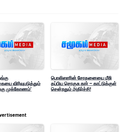
ங்கு
பொலிஸாரின் சோதனையை மீறி
கையை விரிவுபடுத்தும்
தப்பிய சொகுசு கார் – காட்டுக்குள்
்கு முக்கோணம்’
சென்றதும் அதிர்ச்சி!
vertisement