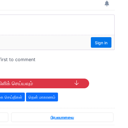
ிளிக் செய்யவும்
ை செய்திகள்
தென் மாகாணம்
பிரபலமானவை