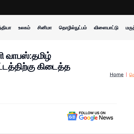
்தியா
உலகம்
சினிமா
தொழில்நுட்பம்
விளையாட்டு
மருத
னி வாபஸ்:தமிழ்
ட்டத்திற்கு கிடைத்த
Home
செ