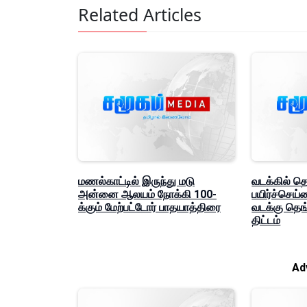
Related Articles
மணல்காட்டில் இருந்து மடு
வடக்கில் தெ
அன்னை ஆலயம் நோக்கி 100-
பயிர்ச்செய்
க்கும் மேற்பட்டோர் பாதயாத்திரை
வடக்கு தெங
திட்டம்
Ad