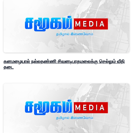
கனமழையால் நல்லதண்ணி சிவனடிபாதமலைக்கு செல்லும் வீதி
தடை