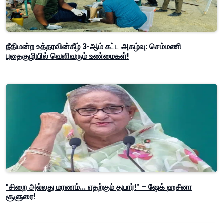
நீதிமன்ற உத்தரவின்கீழ் 3-ஆம் கட்ட அகழ்வு: செம்மணி
புதைகுழியில் வெளிவரும் உண்மைகள்!
"சிறை அல்லது மரணம்... எதற்கும் தயார்!" – ஷேக் ஹசீனா
சூளுரை!