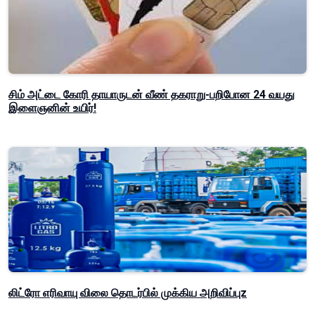
சிம் அட்டை கோரி தாயாருடன் வீண் தகராறு-பறிபோன 24 வயது
இளைஞனின் உயிர்!
லிட்ரோ எரிவாயு விலை தொடர்பில் முக்கிய அறிவிப்புz