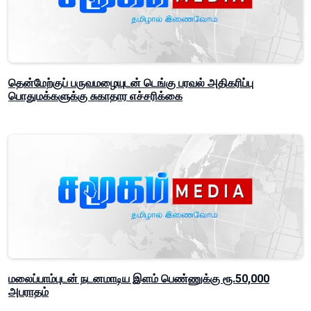
தென்மேற்குப் பருவமழையுடன் டெங்கு பரவல் அதிகரிப்பு
பொதுமக்களுக்கு சுகாதார எச்சரிக்கை
மலைப்பாம்புடன் நடனமாடிய இளம் பெண்ணுக்கு ரூ.50,000
அபராதம்