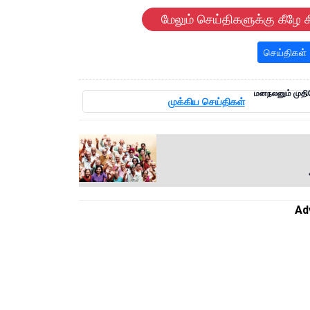
மேலும் செய்திகளுக்கு கீழே க
செய்திகள்
மனநலனும் முதிய
முக்கிய செய்திகள்
Ad