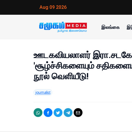
Aug 09 2026
இலங்கை
இந
ஊடகவியலாளர் இரா.சடக
'சூழ்ச்சிகளையும் சதிகளைய
நூல் வெளியீடு!
journalist