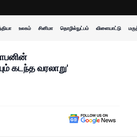
்தியா
உலகம்
சினிமா
தொழில்நுட்பம்
விளையாட்டு
மருத
ோபனின்
ும் கடந்த வரலாறு'