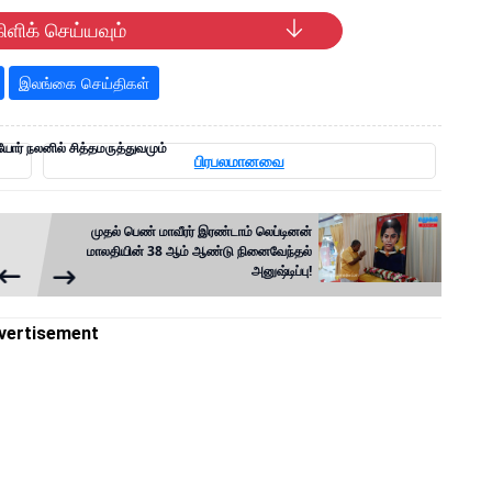
ிளிக் செய்யவும்
இலங்கை செய்திகள்
ோர் நலனில் சித்தமருத்துவமும்
பிரபலமானவை
முதல் பெண் மாவீரர் இரண்டாம் லெப்டினன்
மாலதியின் 38 ஆம் ஆண்டு நினைவேந்தல்
அனுஷ்டிப்பு!
vertisement