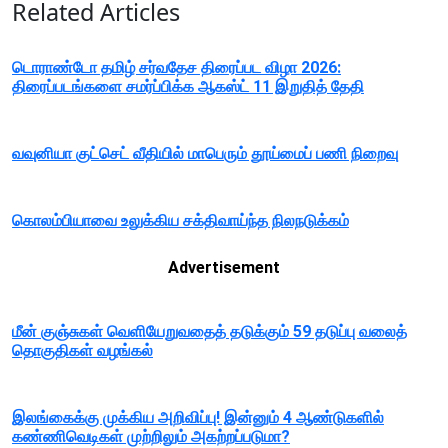
Related Articles
டொராண்டோ தமிழ் சர்வதேச திரைப்பட விழா 2026:
திரைப்படங்களை சமர்ப்பிக்க ஆகஸ்ட் 11 இறுதித் தேதி
வவுனியா குட்செட் வீதியில் மாபெரும் தூய்மைப் பணி நிறைவு
கொலம்பியாவை உலுக்கிய சக்திவாய்ந்த நிலநடுக்கம்
Advertisement
மீன் குஞ்சுகள் வெளியேறுவதைத் தடுக்கும் 59 தடுப்பு வலைத்
தொகுதிகள் வழங்கல்
இலங்கைக்கு முக்கிய அறிவிப்பு! இன்னும் 4 ஆண்டுகளில்
கண்ணிவெடிகள் முற்றிலும் அகற்றப்படுமா?