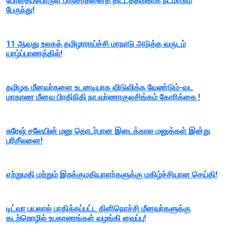
போதைப்பொருள் பரிசோதனைத் திட்டத்திற்காக நடமாடும்
பேருந்து!
11 ஆவது உலகத் தமிழாராய்ச்சி மாநாடு அடுத்த வருடம்
யாழ்ப்பாணத்தில்!
தமிழக மீனவர்களை உடனடியாக விடுவிக்க வேண்டும்-வட
மாகாண மீனவ பிரதிநிதி நா.வர்ணாகுலசிங்கம் கோரிக்கை !
சுரேஷ் சலேயின் மனு தொடர்பான இடைக்கால மனுக்கள் இன்று
பரிசீலனை!
ஏற்றுமதி மற்றும் இறக்குமதியாளர்களுக்கு மகிழ்ச்சியான செய்தி!
டிட்வா புயலால் பாதிக்கப்பட்ட கிளிநொச்சி மீனவர்களுக்கு
கடற்றொழில் உபகரணங்கள் வழங்கி வைப்பு!