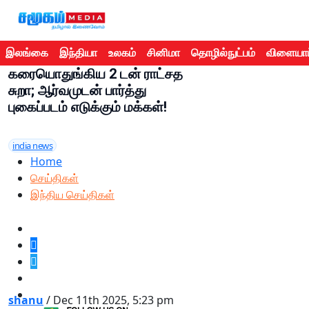
இலங்கை
இந்தியா
உலகம்
சினிமா
தொழில்நுட்பம்
விளையாட
கரையொதுங்கிய 2 டன் ராட்சத
சுறா; ஆர்வமுடன் பார்த்து
புகைப்படம் எடுக்கும் மக்கள்!
india news
Home
செய்திகள்
இந்திய செய்திகள்
shanu
/ Dec 11th 2025, 5:23 pm