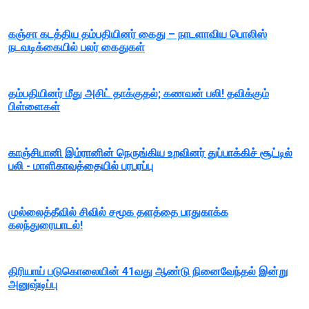
கஞ்சா கடத்திய தம்பதியினர் கைது – நாடளாவிய பொலிஸ்
நடவடிக்கையில் பலர் கைதுகள்
தம்பதியினர் மீது அசிட் தாக்குதல்; கணவன் பலி! தவிக்கும்
பிள்ளைகள்
காஞ்சிபானி இம்ரானின் நெருங்கிய உறவினர் துப்பாக்கிச் சூட்டில்
பலி - மாளிகாவத்தையில் பரபரப்பு
முல்லைத்தீவில் சிவில் சமூக தளத்தை பாதுகாக்க
கலந்துரையாடல்!
திரியாய் படுகொலையின் 41வது ஆண்டு நினைவேந்தல் இன்று
அனுஷ்டிப்பு