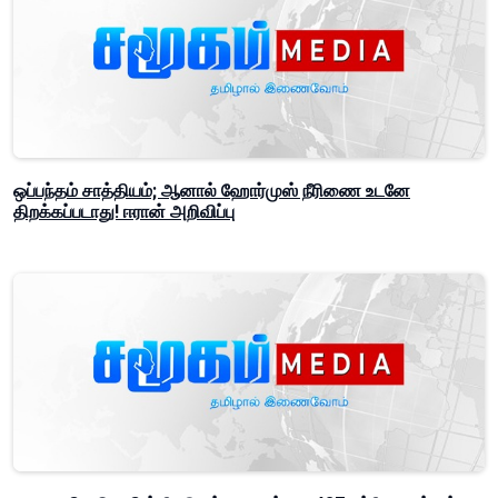
ஒப்பந்தம் சாத்தியம்; ஆனால் ஹோர்முஸ் நீரிணை உடனே
திறக்கப்படாது! ஈரான் அறிவிப்பு