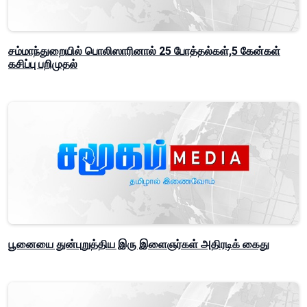
சம்மாந்துறையில் பொலிஸாரினால் 25 போத்தல்கள்,5 கேன்கள்
கசிப்பு பறிமுதல்
பூனையை துன்புறுத்திய இரு இளைஞர்கள் அதிரடிக் கைது