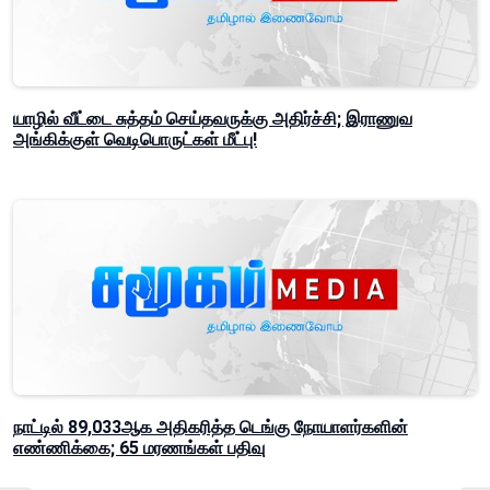
யாழில் வீட்டை சுத்தம் செய்தவருக்கு அதிர்ச்சி; இராணுவ
அங்கிக்குள் வெடிபொருட்கள் மீட்பு!
நாட்டில் 89,033ஆக அதிகரித்த டெங்கு நோயாளர்களின்
எண்ணிக்கை; 65 மரணங்கள் பதிவு