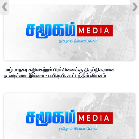
யாழ் மாநகர கழிவகற்றல் பிரச்சினைக்கு திருப்திகரமான
நடவடிக்கை இல்லை - ஈ.பி.டி.பி. கூட்டத்தில் விசனம்