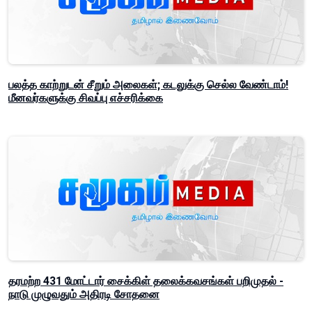
பலத்த காற்றுடன் சீறும் அலைகள்; கடலுக்கு செல்ல வேண்டாம்!
மீனவர்களுக்கு சிவப்பு எச்சரிக்கை
தரமற்ற 431 மோட்டார் சைக்கிள் தலைக்கவசங்கள் பறிமுதல் -
நாடு முழுவதும் அதிரடி சோதனை