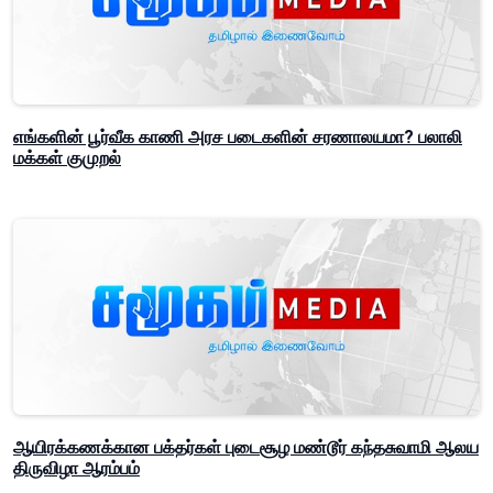
எங்களின் பூர்வீக காணி அரச படைகளின் சரணாலயமா? பலாலி
மக்கள் குமுறல்
ஆயிரக்கணக்கான பக்தர்கள் புடைசூழ மண்டூர் கந்தசுவாமி ஆலய
திருவிழா ஆரம்பம்