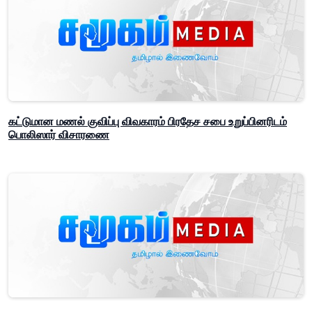
கட்டுமான மணல் குவிப்பு விவகாரம் பிரதேச சபை உறுப்பினரிடம்
பொலிஸார் விசாரணை