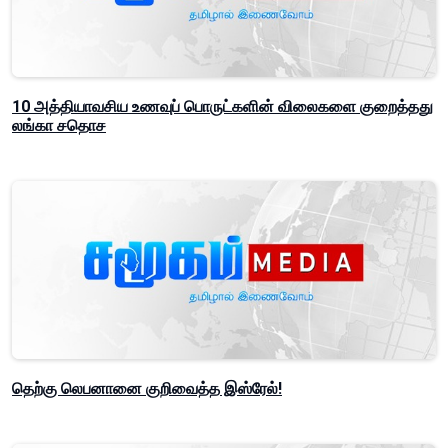
10 அத்தியாவசிய உணவுப் பொருட்களின் விலைகளை குறைத்தது
லங்கா சதொச
தெற்கு லெபனானை குறிவைத்த இஸ்ரேல்!