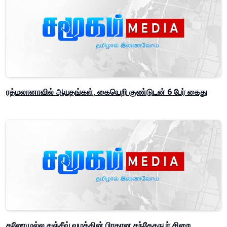
ரத்மலானாவில் ஆயுதங்கள், கையெறி குண்டுடன் 6 பேர் கைது
கணேமுல்ல சஞ்சீவ் வழக்கின் பிரதான சந்தேகநபர் சிறை