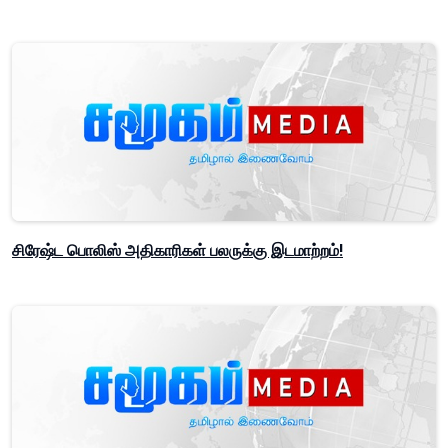
சிரேஷ்ட பொலிஸ் அதிகாரிகள் பலருக்கு இடமாற்றம்!