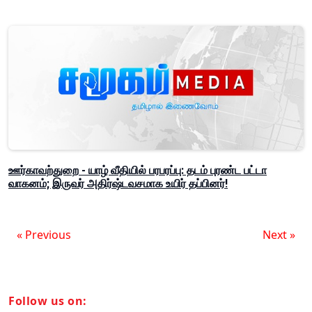
ஊர்காவற்துறை - யாழ் வீதியில் பரபரப்பு: தடம் புரண்ட பட்டா
வாகனம்; இருவர் அதிர்ஷ்டவசமாக உயிர் தப்பினர்!
« Previous
Next »
Follow us on: