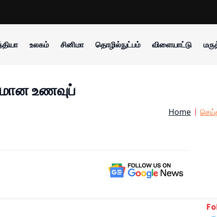
்தியா
உலகம்
சினிமா
தொழில்நுட்பம்
விளையாட்டு
மருத
மான உணவுப்
Home
செய்
Fo