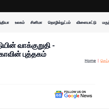
்தியா
உலகம்
சினிமா
தொழில்நுட்பம்
விளையாட்டு
மருத
யின் வாக்குறுதி -
காவின் புத்தகம்
Home
செய்