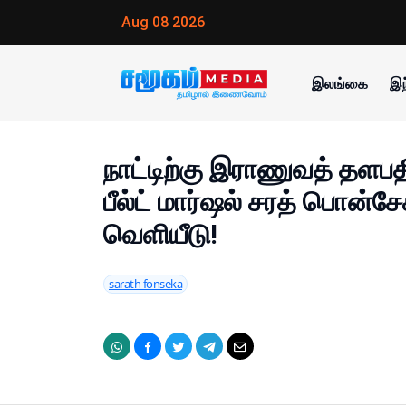
Aug 08 2026
இலங்கை
இந
நாட்டிற்கு இராணுவத் தளபதி
பீல்ட் மார்ஷல் சரத் பொன்சே
வெளியீடு!
sarath fonseka