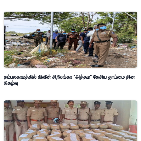
தம்பலகாமத்தில் கிளீன் சிறீலங்கா "அத்தம" தேசிய தூய்மை தின
நிகழ்வு