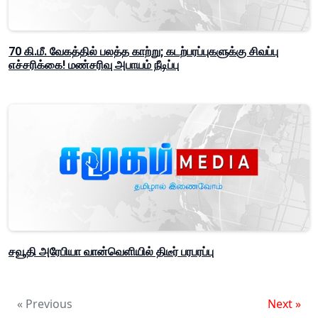
70 கி.மீ. வேகத்தில் பலத்த காற்று; கடற்பரப்புகளுக்கு சிவப்பு
எச்சரிக்கை! மண்சரிவு அபாயம் நீடிப்பு
சவூதி அரேபியா வான்வெளியில் திடீர் பரபரப்பு
« Previous
Next »