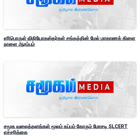
எரிபொருள் விநியோகஸ்தர்கள் சங்கத்தின் மேல் மாகாணக் கிளை
நாளை ஆரம்பம்
சமூக வலைத்தளங்கள் மூலம் கப்பம் கோரும் மோசடி SLCERT
எச்சரிக்கை