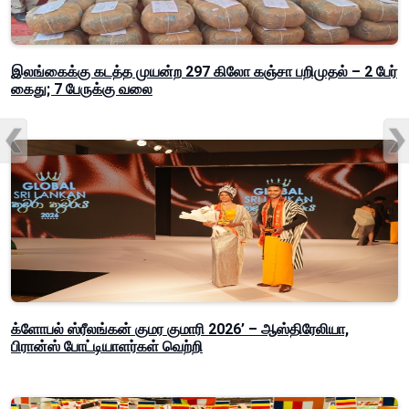
இலங்கைக்கு கடத்த முயன்ற 297 கிலோ கஞ்சா பறிமுதல் – 2 பேர்
கைது; 7 பேருக்கு வலை
க்ளோபல் ஸ்ரீலங்கன் குமர குமாரி 2026’ – ஆஸ்திரேலியா,
பிரான்ஸ் போட்டியாளர்கள் வெற்றி