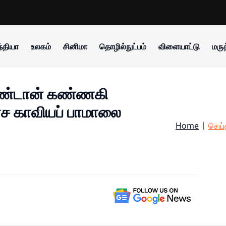
்தியா
உலகம்
சினிமா
தொழில்நுட்பம்
விளையாட்டு
மருத
கொண்டான் கண்ணகி
ரச காவியப் பாமாலை
Home
செய்