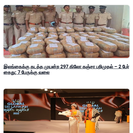
இலங்கைக்கு கடத்த முயன்ற 297 கிலோ கஞ்சா பறிமுதல் – 2 பேர்
கைது; 7 பேருக்கு வலை