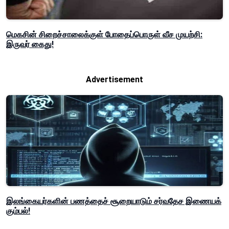
மெகசின் சிறைச்சாலைக்குள் போதைப்பொருள் வீச முயற்சி:
இருவர் கைது!
Advertisement
இலங்கையர்களின் பணத்தைச் சூறையாடும் சர்வதேச இணையக்
கும்பல்!