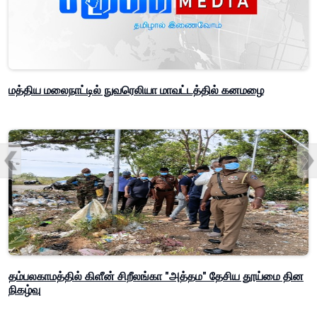
மத்திய மலைநாட்டில் நுவரெலியா மாவட்டத்தில் கனமழை
தம்பலகாமத்தில் கிளீன் சிறீலங்கா "அத்தம" தேசிய தூய்மை தின
நிகழ்வு