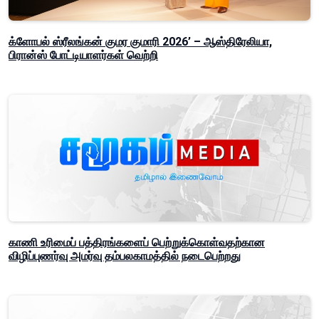
க்ளோபல் ஸ்ரீலங்கன் குமர குமாரி 2026’ – ஆஸ்திரேலியா,
பிரான்ஸ் போட்டியாளர்கள் வெற்றி
காணி உரிமைப் பத்திரங்களைப் பெற்றுக்கொள்வதற்கான
விழிப்புணர்வு அமர்வு தம்பலகாமத்தில் நடைபெற்றது