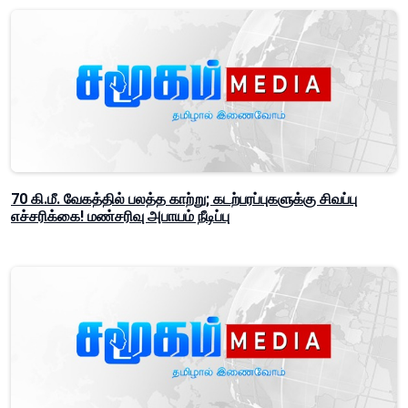
70 கி.மீ. வேகத்தில் பலத்த காற்று; கடற்பரப்புகளுக்கு சிவப்பு
எச்சரிக்கை! மண்சரிவு அபாயம் நீடிப்பு