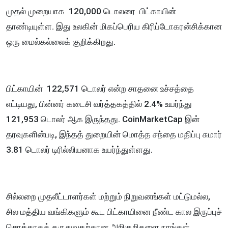
முதல் முறையாக 120,000 டொலரை பிட்காயின்
தாண்டியுள்ள. இது உலகின் மிகப்பெரிய கிரிப்டோகரன்சிக்கான
ஒரு மைல்கல்லைக் குறிக்கிறது.
பிட்காயின் 122,571 டொலர் என்ற சாதனை உச்சத்தை
எட்டியது, பின்னர் கடைசி வர்த்தகத்தில் 2.4% உயர்ந்து
121,953 டொலர் ஆக இருந்தது. CoinMarketCap இன்
தரவுகளின்படி, இந்தத் துறையின் மொத்த சந்தை மதிப்பு சுமார்
3.81 டொலர் டிரில்லியனாக உயர்ந்துள்ளது.
சில்லறை முதலீட்டாளர்கள் மற்றும் நிறுவனங்கள் மட்டுமல்ல,
சில மத்திய வங்கிகளும் கூட பிட்காயினை நீண்ட கால இருப்புச்
சொத்தாகக் கருதுவதற்கான அறிகுறிகளை நாங்கள்