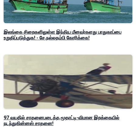
இலங்கை சிறைகளிலுள்ள இந்திய மீனவர்களது பாதுகாப்பை
உறுதிப்படுத்துக! - சே.நல்லதம்பி கோரிக்கை!
97 வயதில் சாதனைபடைத்த மூதாட்டி-விமான இறக்கையில்
நடந்துகின்னஸ் சாதனை!