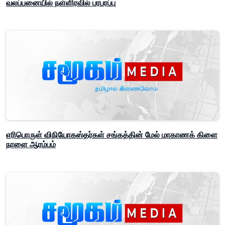
வலப்பனையில் நள்ளிரவில் பரபரப்பு
எரிபொருள் விநியோகஸ்தர்கள் சங்கத்தின் மேல் மாகாணக் கிளை
நாளை ஆரம்பம்