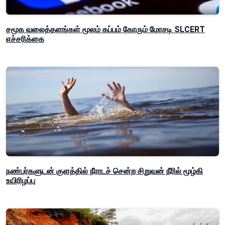
சமூக வலைத்தளங்கள் மூலம் கப்பம் கோரும் மோசடி SLCERT
எச்சரிக்கை
நண்பர்களுடன் குளத்தில் நீராடச் சென்ற சிறுவன் நீரில் மூழ்கி
உயிரிழப்பு