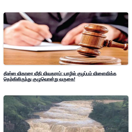
திஸ்ஸ விகாரை வீதி விவகாரம்: யாழில் குழப்பம் விளைவிக்க
தெற்கிலிருந்து குழுவொன்று வருகை!