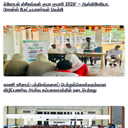
க்ளோபல் ஸ்ரீலங்கன் குமர குமாரி 2026’ – ஆஸ்திரேலியா,
பிரான்ஸ் போட்டியாளர்கள் வெற்றி
காணி உரிமைப் பத்திரங்களைப் பெற்றுக்கொள்வதற்கான
விழிப்புணர்வு அமர்வு தம்பலகாமத்தில் நடைபெற்றது