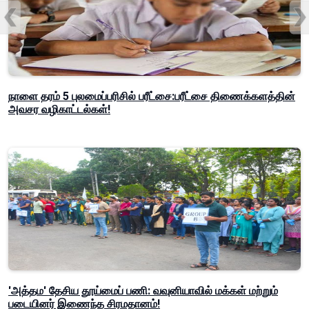
நாளை தரம் 5 புலமைப்பரிசில் பரீட்சை:பரீட்சை திணைக்களத்தின்
அவசர வழிகாட்டல்கள்!
'அத்தம' தேசிய தூய்மைப் பணி: வவுனியாவில் மக்கள் மற்றும்
படையினர் இணைந்த சிரமதானம்!