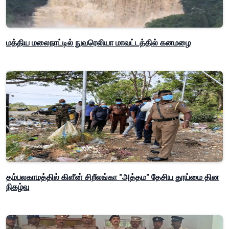
மத்திய மலைநாட்டில் நுவரெலியா மாவட்டத்தில் கனமழை
தம்பலகாமத்தில் கிளீன் சிறீலங்கா "அத்தம" தேசிய தூய்மை தின
நிகழ்வு