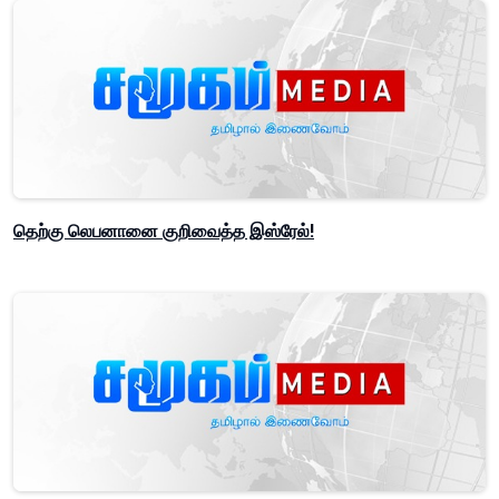
தெற்கு லெபனானை குறிவைத்த இஸ்ரேல்!