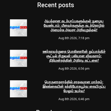
Recent posts
ஆபத்தான கடற்பரப்புகளுக்குள் நுழைய
வேண்டாம்: மீனவர்களுக்கு கடற்றொழில்
அமைச்சு அவசர அறிவுறுத்தல்!
Aug 8th 2026, 7:18 pm
ஊர்காவற்றுறை பொலிஸாரின் துப்பாக்கிச்
சூட்டில் சிறுவன் பலியான விவகாரம்:
நீதிமன்றத்தின் அதிரடி கட்டளை!
Aug 8th 2026, 6:56 pm
பொருளாதாரத்தில் சாதகமான மாற்றம்:
இலங்கையின் உத்தியோகபூர்வ கையிருப்பு
மேலும் உயர்வு!
Aug 8th 2026, 6:46 pm