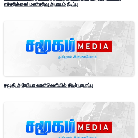
எச்சரிக்கை! மண்சரிவு அபாயம் நீடிப்பு
சவூதி அரேபியா வான்வெளியில் திடீர் பரபரப்பு