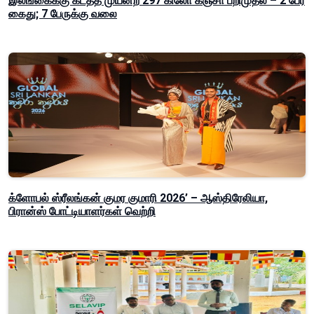
இலங்கைக்கு கடத்த முயன்ற 297 கிலோ கஞ்சா பறிமுதல் – 2 பேர்
கைது; 7 பேருக்கு வலை
க்ளோபல் ஸ்ரீலங்கன் குமர குமாரி 2026’ – ஆஸ்திரேலியா,
பிரான்ஸ் போட்டியாளர்கள் வெற்றி