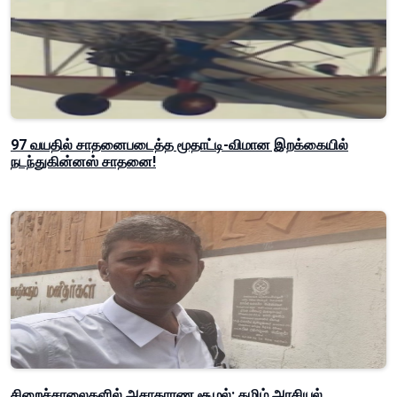
97 வயதில் சாதனைபடைத்த மூதாட்டி-விமான இறக்கையில்
நடந்துகின்னஸ் சாதனை!
சிறைச்சாலைகளில் அசாதாரண சூழல்: தமிழ் அரசியல்