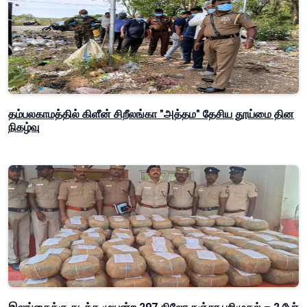
தம்பலகாமத்தில் கிளீன் சிறீலங்கா "அத்தம" தேசிய தூய்மை தின
நிகழ்வு