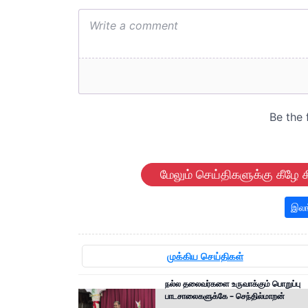
மேலும் செய்திகளுக்கு கீழே க
இலங
முக்கிய செய்திகள்
நல்ல தலைவர்களை உருவாக்கும் பொறுப்பு
பாடசாலைகளுக்கே – செந்தில்மாறன்