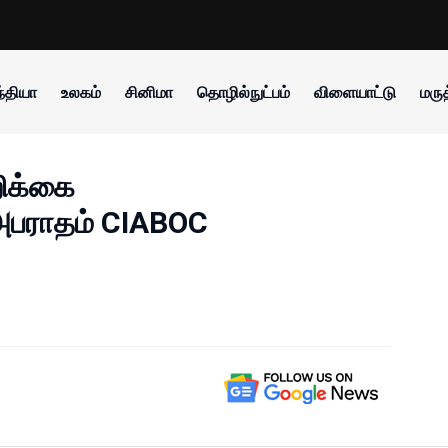
்தியா
உலகம்
சினிமா
தொழில்நுட்பம்
விளையாட்டு
மருத
றிக்கை
் அபராதம் CIABOC