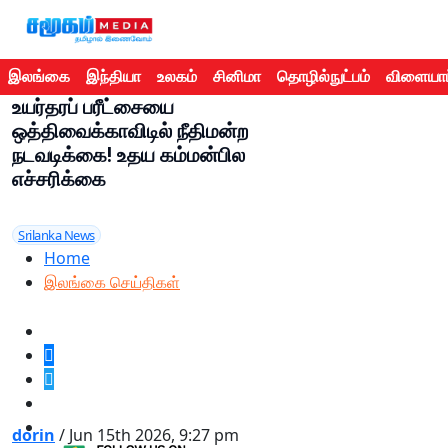
இலங்கை
இந்தியா
உலகம்
சினிமா
தொழில்நுட்பம்
விளையாட
உயர்தரப் பரீட்சையை
ஒத்திவைக்காவிடில் நீதிமன்ற
நடவடிக்கை! உதய கம்மன்பில
எச்சரிக்கை
Srilanka News
Home
இலங்கை செய்திகள்
dorin
/ Jun 15th 2026, 9:27 pm