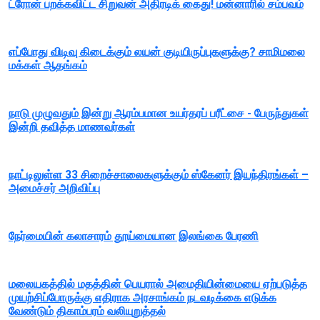
ட்ரோன் பறக்கவிட்ட சிறுவன் அதிரடிக் கைது! மன்னாரில் சம்பவம்
எப்போது விடிவு கிடைக்கும் லயன் குடியிருப்புகளுக்கு? சாமிமலை
மக்கள் ஆதங்கம்
நாடு முழுவதும் இன்று ஆரம்பமான உயர்தரப் பரீட்சை - பேருந்துகள்
இன்றி தவித்த மாணவர்கள்
நாட்டிலுள்ள 33 சிறைச்சாலைகளுக்கும் ஸ்கேனர் இயந்திரங்கள் –
அமைச்சர் அறிவிப்பு
நேர்மையின் கலாசாரம் தூய்மையான இலங்கை பேரணி
மலையகத்தில் மதத்தின் பெயரால் அமைதியின்மையை ஏற்படுத்த
முயற்சிப்போருக்கு எதிராக அரசாங்கம் நடவடிக்கை எடுக்க
வேண்டும் திகாம்பரம் வலியுறுத்தல்