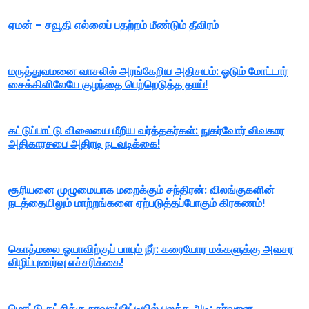
ஏமன் – சவூதி எல்லைப் பதற்றம் மீண்டும் தீவிரம்
மருத்துவமனை வாசலில் அரங்கேறிய அதிசயம்: ஓடும் மோட்டார்
சைக்கிளிலேயே குழந்தை பெற்றெடுத்த தாய்!
கட்டுப்பாட்டு விலையை மீறிய வர்த்தகர்கள்: நுகர்வோர் விவகார
அதிகாரசபை அதிரடி நடவடிக்கை!
சூரியனை முழுமையாக மறைக்கும் சந்திரன்: விலங்குகளின்
நடத்தையிலும் மாற்றங்களை ஏற்படுத்தப்போகும் கிரகணம்!
கொத்மலை ஓயாவிற்குப் பாயும் நீர்: கரையோர மக்களுக்கு அவசர
விழிப்புணர்வு எச்சரிக்கை!
மொட்டு கட்சிக்கு நாவலப்பிட்டியில் பலத்த அடி: சர்வஜன