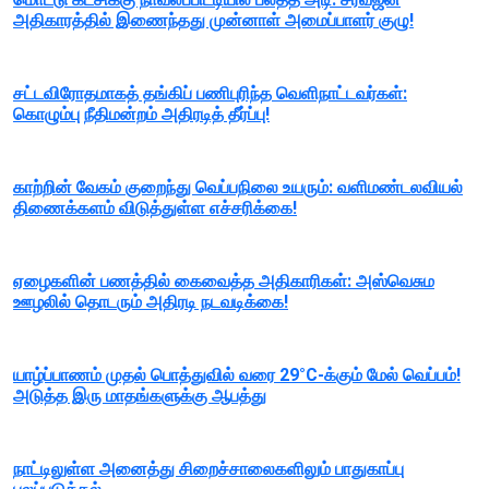
அதிகாரத்தில் இணைந்தது முன்னாள் அமைப்பாளர் குழு!
சட்டவிரோதமாகத் தங்கிப் பணிபுரிந்த வெளிநாட்டவர்கள்:
கொழும்பு நீதிமன்றம் அதிரடித் தீர்ப்பு!
காற்றின் வேகம் குறைந்து வெப்பநிலை உயரும்: வளிமண்டலவியல்
திணைக்களம் விடுத்துள்ள எச்சரிக்கை!
ஏழைகளின் பணத்தில் கைவைத்த அதிகாரிகள்: அஸ்வெசும
ஊழலில் தொடரும் அதிரடி நடவடிக்கை!
யாழ்ப்பாணம் முதல் பொத்துவில் வரை 29°C-க்கும் மேல் வெப்பம்!
அடுத்த இரு மாதங்களுக்கு ஆபத்து
நாட்டிலுள்ள அனைத்து சிறைச்சாலைகளிலும் பாதுகாப்பு