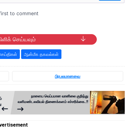
ிளிக் செய்யவும்
ெய்திகள்
ஆன்மீக தகவல்கள்
பிரபலமானவை
நாளைய வெப்பமான வானிலை குறித்து
ம்
வளிமண்டலவியல் திணைக்களம் எச்சரிக்கை..!!
ு
vertisement