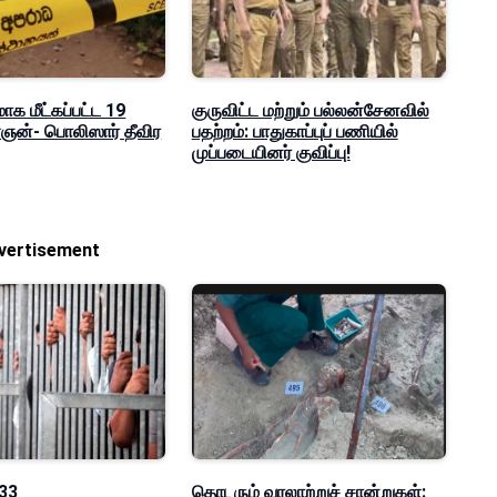
மாக மீட்கப்பட்ட 19
குருவிட்ட மற்றும் பல்லன்சேனவில்
ன்- பொலிஸார் தீவிர
பதற்றம்: பாதுகாப்புப் பணியில்
முப்படையினர் குவிப்பு!
vertisement
 33
தொடரும் வரலாற்றுச் சான்றுகள்: