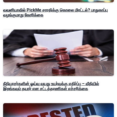
வவுனியாவில் PickMe சாரதிக்கு கொலை மிரட்டல்? பாதுகாப்பு
வழங்குமாறு கோரிக்கை
நீதியரசர்களின் ஓய்வு வயது உயர்வுக்கு எதிர்ப்பு – வீதியில்
இறங்கவும் தயார் என சட்டத்தரணிகள் எச்சரிக்கை