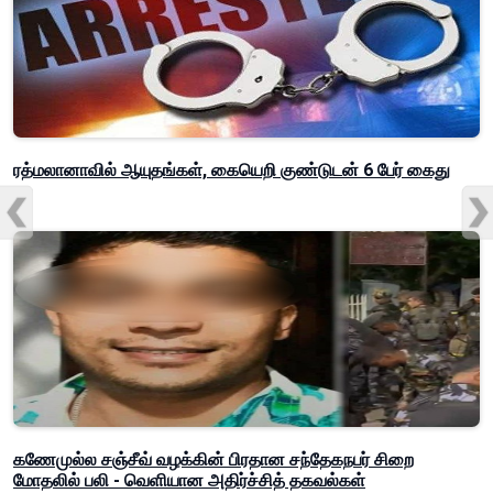
ரத்மலானாவில் ஆயுதங்கள், கையெறி குண்டுடன் 6 பேர் கைது
கணேமுல்ல சஞ்சீவ் வழக்கின் பிரதான சந்தேகநபர் சிறை
மோதலில் பலி - வெளியான அதிர்ச்சித் தகவல்கள்