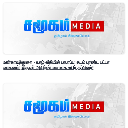
ஊர்காவற்துறை - யாழ் வீதியில் பரபரப்பு: தடம் புரண்ட பட்டா
வாகனம்; இருவர் அதிர்ஷ்டவசமாக உயிர் தப்பினர்!