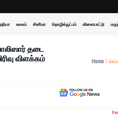
்தியா
உலகம்
சினிமா
தொழில்நுட்பம்
விளையாட்டு
மருத
பொலிஸார் தடை
ரிவு விளக்கம்
Home
செய்
Fo