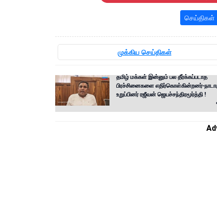
செய்திகள்
முக்கிய செய்திகள்
தமிழ் மக்கள் இன்னும் பல தீர்க்கப்படாத
பிரச்சினைகளை எதிர்கொள்கின்றனர்-நாட
உறுப்பினர் ரஜீவன் ஜெயச்சந்திரமூர்த்தி !
Ad