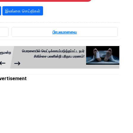
இலங்கை செய்திகள்
பிரபலமானவை
பொரளையில் வெட்டிக்காயப்படுத்தப்பட்ட நபர்
ாளுமன்ற
சிகிச்சை பலனின்றி பரிதாப மரணம்!
vertisement