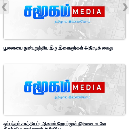
பூனையை துன்புறுத்திய இரு இளைஞர்கள் அதிரடிக் கைது
ஒப்பந்தம் சாத்தியம்; ஆனால் ஹோர்முஸ் நீரிணை உடனே