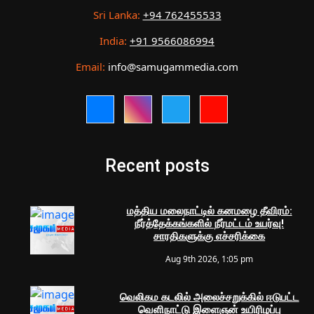
Sri Lanka:
+94 762455533
India:
+91 9566086994
Email:
info@samugammedia.com
Recent posts
மத்திய மலைநாட்டில் கனமழை தீவிரம்:
நீர்த்தேக்கங்களில் நீர்மட்டம் உயர்வு!
சாரதிகளுக்கு எச்சரிக்கை
Aug 9th 2026, 1:05 pm
வெலிகம கடலில் அலைச்சறுக்கில் ஈடுபட்ட
வெளிநாட்டு இளைஞன் உயிரிழப்பு