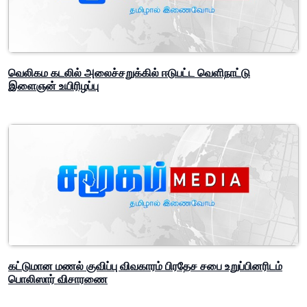
வெலிகம கடலில் அலைச்சறுக்கில் ஈடுபட்ட வெளிநாட்டு
இளைஞன் உயிரிழப்பு
கட்டுமான மணல் குவிப்பு விவகாரம் பிரதேச சபை உறுப்பினரிடம்
பொலிஸார் விசாரணை