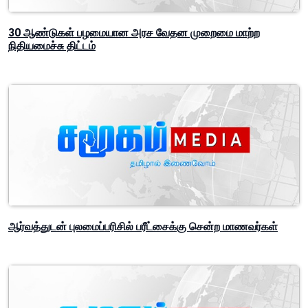
30 ஆண்டுகள் பழமையான அரச வேதன முறைமை மாற்ற
நிதியமைச்சு திட்டம்
ஆர்வத்துடன் புலமைப்பரிசில் பரீட்சைக்கு சென்ற மாணவர்கள்