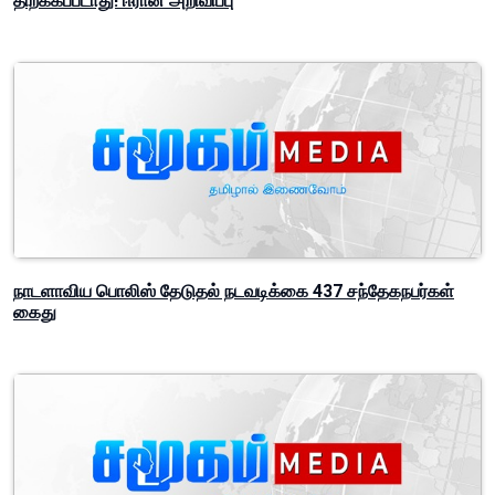
திறக்கப்படாது! ஈரான் அறிவிப்பு
நாடளாவிய பொலிஸ் தேடுதல் நடவடிக்கை 437 சந்தேகநபர்கள்
கைது