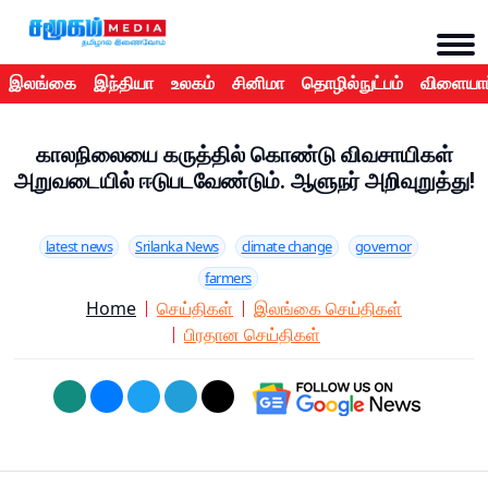
இலங்கை
இந்தியா
உலகம்
சினிமா
தொழில்நுட்பம்
விளையாட
காலநிலையை கருத்தில் கொண்டு விவசாயிகள்
அறுவடையில் ஈடுபடவேண்டும். ஆளுநர் அறிவுறுத்து!
latest news
Srilanka News
climate change
governor
farmers
Home
செய்திகள்
இலங்கை செய்திகள்
பிரதான செய்திகள்