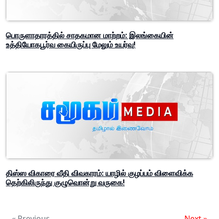
பொருளாதாரத்தில் சாதகமான மாற்றம்: இலங்கையின்
உத்தியோகபூர்வ கையிருப்பு மேலும் உயர்வு!
திஸ்ஸ விகாரை வீதி விவகாரம்: யாழில் குழப்பம் விளைவிக்க
தெற்கிலிருந்து குழுவொன்று வருகை!
« Previous
Next »