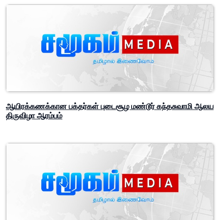
ஆயிரக்கணக்கான பக்தர்கள் புடைசூழ மண்டூர் கந்தசுவாமி ஆலய
திருவிழா ஆரம்பம்