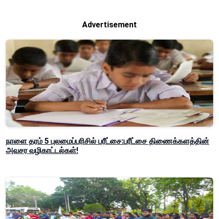
Advertisement
நாளை தரம் 5 புலமைப்பரிசில் பரீட்சை:பரீட்சை திணைக்களத்தின்
அவசர வழிகாட்டல்கள்!