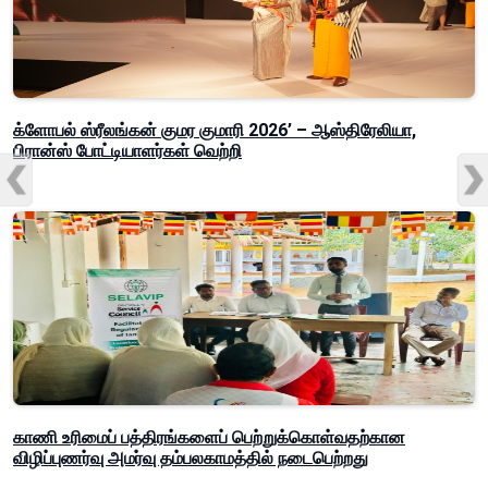
க்ளோபல் ஸ்ரீலங்கன் குமர குமாரி 2026’ – ஆஸ்திரேலியா,
பிரான்ஸ் போட்டியாளர்கள் வெற்றி
காணி உரிமைப் பத்திரங்களைப் பெற்றுக்கொள்வதற்கான
விழிப்புணர்வு அமர்வு தம்பலகாமத்தில் நடைபெற்றது