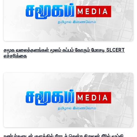
சமூக வலைத்தளங்கள் மூலம் கப்பம் கோரும் மோசடி SLCERT
எச்சரிக்கை
நண்பர்களுடன் குளத்தில் நீராடச் சென்ற சிறுவன் நீரில் மூழ்கி