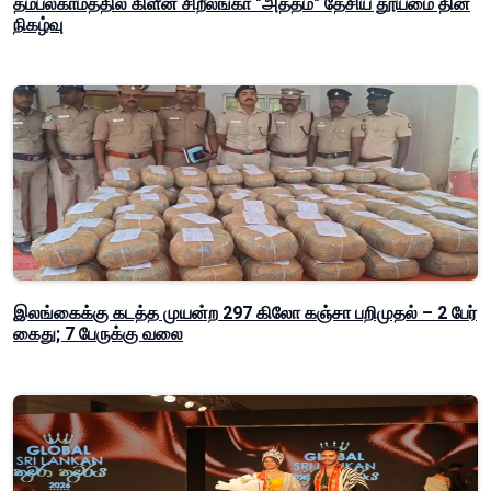
தம்பலகாமத்தில் கிளீன் சிறீலங்கா "அத்தம" தேசிய தூய்மை தின
நிகழ்வு
இலங்கைக்கு கடத்த முயன்ற 297 கிலோ கஞ்சா பறிமுதல் – 2 பேர்
கைது; 7 பேருக்கு வலை