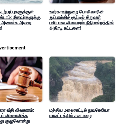
ற்பரப்புகளுக்குள்
ஊர்காவற்றுறை பொலிஸாரின்
டாம்: மீனவர்களுக்கு
துப்பாக்கிச் சூட்டில் சிறுவன்
் அமைச்சு அவசர
பலியான விவகாரம்: நீதிமன்றத்தின்
்!
அதிரடி கட்டளை!
vertisement
ரை வீதி விவகாரம்:
மத்திய மலைநாட்டில் நுவரெலியா
்பம் விளைவிக்க
மாவட்டத்தில் கனமழை
ந்து குழுவொன்று