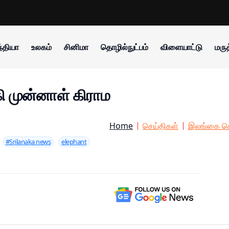
்தியா
உலகம்
சினிமா
தொழில்நுட்பம்
விளையாட்டு
மருத
 முன்னாள் கிராம
Home
செய்திகள்
இலங்கை செ
#Srilanaka news
elephant