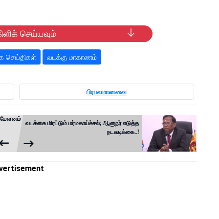
ிளிக் செய்யவும்
 செய்திகள்
வடக்கு மாகாணம்
பிரபலமானவை
ம்மேளனம்
வடக்கை மிரட்டும் மர்மகாய்ச்சல்; ஆளுநர் எடுத்த
நடவடிக்கை..!
vertisement