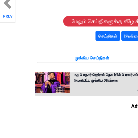
PREV
மேலும் செய்திகளுக்கு கீழே க
செய்திகள்
இலங்கை
முக்கிய செய்திகள்
மத போதகர் ஜெரோம் தொடர்பில் பேராயர் ச
வெளியிட்ட முக்கிய அறிக்கை
Ad