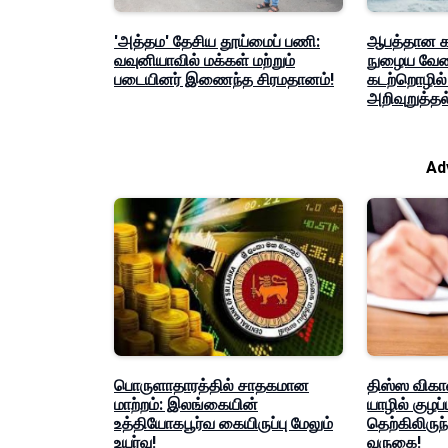
'அத்தம' தேசிய தூய்மைப் பணி:
ஆபத்தான கட
வவுனியாவில் மக்கள் மற்றும்
நுழைய வேண்
படையினர் இணைந்த சிரமதானம்!
கடற்றொழில
அறிவுறுத்தல
Ad
பொருளாதாரத்தில் சாதகமான
திஸ்ஸ விகா
மாற்றம்: இலங்கையின்
யாழில் குழப
உத்தியோகபூர்வ கையிருப்பு மேலும்
தெற்கிலிரு
உயர்வு!
வருகை!