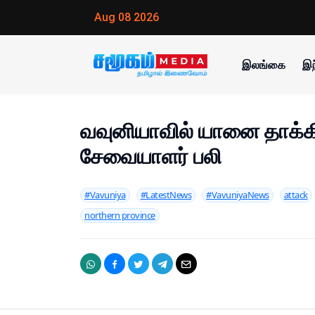
Aug 08 2026
இலங்கை
இந
வவுனியாவில் யானை தாக்கி
சேவையாளர் பலி
#Vavuniya
#LatestNews
#VavuniyaNews
attack
northern province