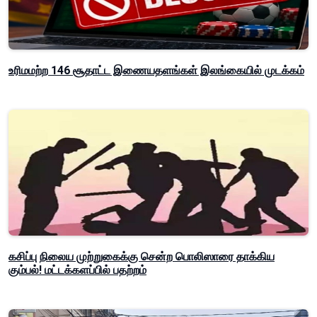
உரிமமற்ற 146 சூதாட்ட இணையதளங்கள் இலங்கையில் முடக்கம்
கசிப்பு நிலைய முற்றுகைக்கு சென்ற பொலிஸாரை தாக்கிய
கும்பல்! மட்டக்களப்பில் பதற்றம்