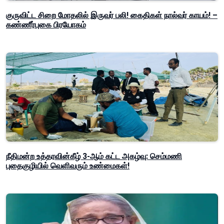
குருவிட்ட சிறை மோதலில் இருவர் பலி! கைதிகள் நால்வர் காயம்! –
கண்ணீர்புகை பிரயோகம்
நீதிமன்ற உத்தரவின்கீழ் 3-ஆம் கட்ட அகழ்வு: செம்மணி
புதைகுழியில் வெளிவரும் உண்மைகள்!