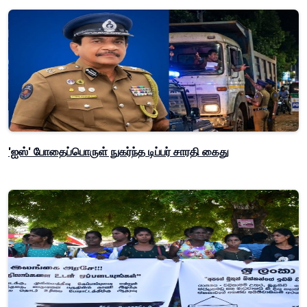
'ஐஸ்' போதைப்பொருள் நுகர்ந்த டிப்பர் சாரதி கைது