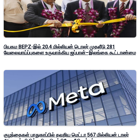
பியகம BEPZ-இல் 20.4 மில்லியன் டொலர் முதலீடு 281
வேலைவாய்ப்புகளை உருவாக்கிய ஜப்பான்–இலங்கை கூட்டாண்மை
குழந்தைகள் பாதுகாப்பில் தவறிய மெட்டா 567 மில்லியன் டாலர்