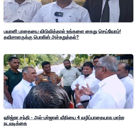
பவானி பாதையை விடுவித்தால் உங்களை கைது செய்வோம்!
தவிசாளருக்கு பொலிஸ் அச்சுறுத்தல்?
ஹிஜ்றா சந்தி - அல்-மர்ஜான் வீதியை 4 வழிப்பாதையாக மாற்ற
நடவடிக்கை