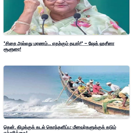
"சிறை அல்லது மரணம்... எதற்கும் தயார்!" – ஷேக் ஹசீனா
சூளுரை!
தென், கிழக்குக் கடல் கொந்தளிப்பு: மீனவர்களுக்குக் கடும்
எச்சரிக்கை!