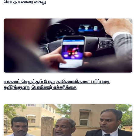
செய்த கணவர் கைது
வாகனம் செலுத்தும் போது காணொளிகளை பார்ப்பதை
தவிர்க்குமாறு பொலிஸார் எச்சரிக்கை