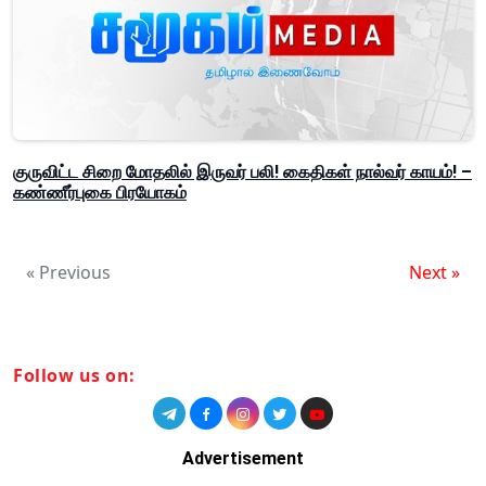
குருவிட்ட சிறை மோதலில் இருவர் பலி! கைதிகள் நால்வர் காயம்! –
கண்ணீர்புகை பிரயோகம்
« Previous
Next »
Follow us on:
Advertisement