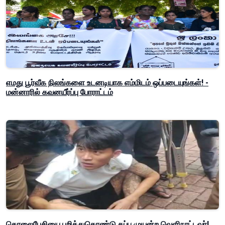
எமது பூர்வீக நிலங்களை உடனடியாக எம்மிடம் ஒப்படையுங்கள்! -
மன்னாரில் கவனயீர்ப்பு போராட்டம்
தொலைபேசியை பறித்துகொண்டு தப்ப முயன்ற வெளிநாட்டவர்!