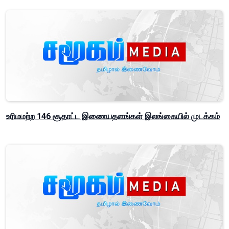
உரிமமற்ற 146 சூதாட்ட இணையதளங்கள் இலங்கையில் முடக்கம்