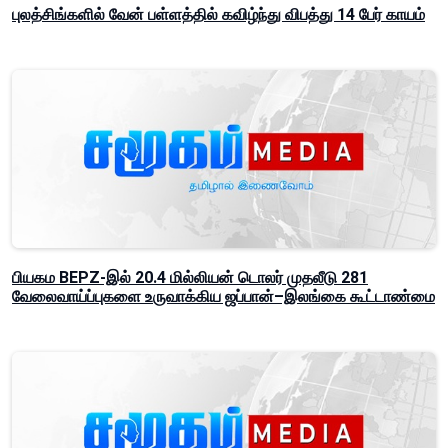
புலத்சிங்களில் வேன் பள்ளத்தில் கவிழ்ந்து விபத்து 14 பேர் காயம்
பியகம BEPZ-இல் 20.4 மில்லியன் டொலர் முதலீடு 281
வேலைவாய்ப்புகளை உருவாக்கிய ஜப்பான்–இலங்கை கூட்டாண்மை