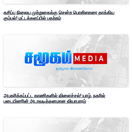
கசிப்பு நிலைய முற்றுகைக்கு சென்ற பொலிஸாரை தாக்கிய
கும்பல்! மட்டக்களப்பில் பதற்றம்
அபகரிக்கப்பட்ட காணிகளில் விளைச்சல்! யாழ். நகரில்
படையினரின் அடாவடித்தனமான வியாபாரம்