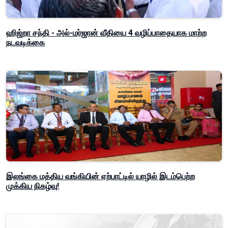
ஹிஜ்றா சந்தி - அல்-மர்ஜான் வீதியை 4 வழிப்பாதையாக மாற்ற
நடவடிக்கை
இலங்கை மத்திய வங்கியின் ஏற்பாட்டில் யாழில் இடம்பெற்ற
முக்கிய நிகழ்வு!