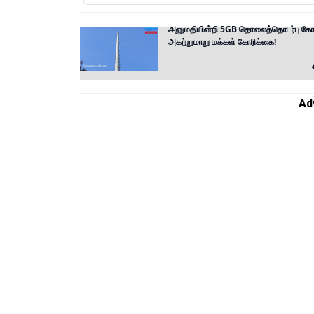
அனுமதியின்றி 5GB தொலைத்தொடர்பு கோபு
அகற்றுமாறு மக்கள் கோரிக்கை!
Ad