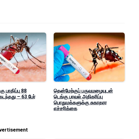
கு பாதிப்பு 88
தென்மேற்குப் பருவமழையுடன்
டந்தது – 63 பேர்
டெங்கு பரவல் அதிகரிப்பு
பொதுமக்களுக்கு சுகாதார
எச்சரிக்கை
vertisement