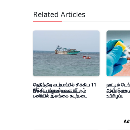
Related Articles
நெடுந்தீவு கடற்பரப்பில் சிக்கிய 11
நாட்டில் டெங்
இந்திய மீனவர்களை மீட்கும்
ஆயிரத்தை க
பணியில் இலங்கை கடற்படை
உயிரிழப்பு
Ad