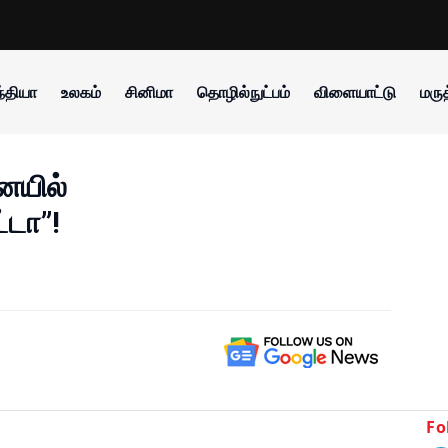
்தியா
உலகம்
சினிமா
தொழில்நுட்பம்
விளையாட்டு
மருத
ையில்
்டா”!
Fo