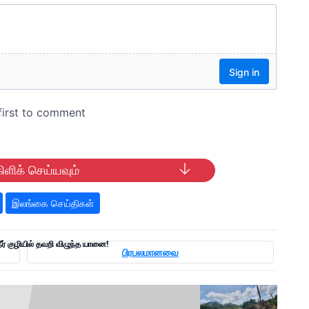
ிளிக் செய்யவும்
இலங்கை செய்திகள்
நீர் குழியில் தவறி விழுந்த யானை!
பிரபலமானவை