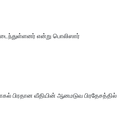
மடைந்துள்ளனர் என்று பொலிஸார்
ுணாகல் பிரதான வீதியின் ஆனமடுவ பிரதேசத்தில்