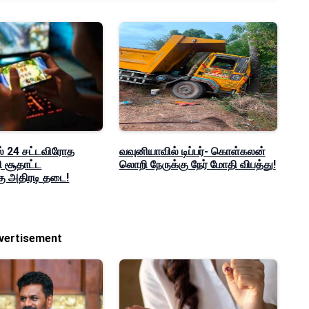
் 24 சட்டவிரோத
வவுனியாவில் டிப்பர்- கொள்கலன்
சூதாட்ட
லொறி நேருக்கு நேர் மோதி விபத்து!
ு அதிரடி தடை!
vertisement