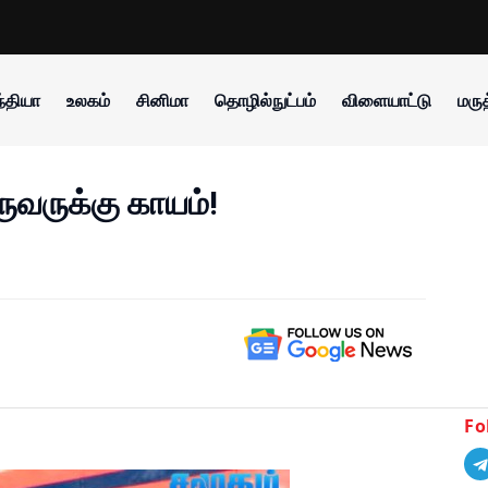
்தியா
உலகம்
சினிமா
தொழில்நுட்பம்
விளையாட்டு
மருத
ருவருக்கு காயம்!
Fo