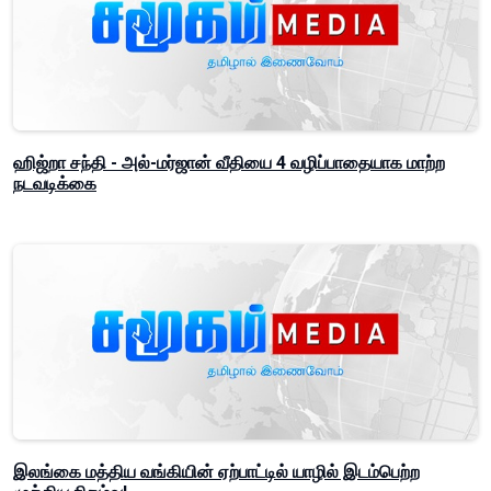
ஹிஜ்றா சந்தி - அல்-மர்ஜான் வீதியை 4 வழிப்பாதையாக மாற்ற
நடவடிக்கை
இலங்கை மத்திய வங்கியின் ஏற்பாட்டில் யாழில் இடம்பெற்ற