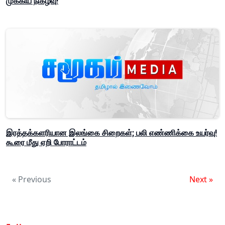
முக்கிய நிகழ்வு!
இரத்தக்களரியான இலங்கை சிறைகள்; பலி எண்ணிக்கை உயர்வு!
கூரை மீது ஏறி போராட்டம்
« Previous
Next »