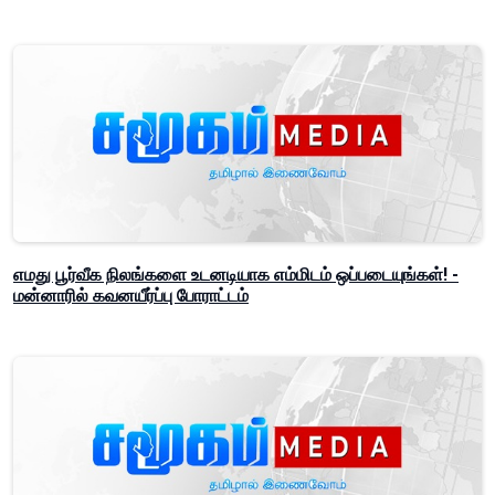
எமது பூர்வீக நிலங்களை உடனடியாக எம்மிடம் ஒப்படையுங்கள்! -
மன்னாரில் கவனயீர்ப்பு போராட்டம்