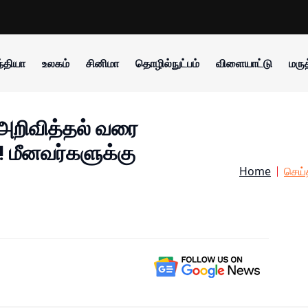
்தியா
உலகம்
சினிமா
தொழில்நுட்பம்
விளையாட்டு
மருத
றுஅறிவித்தல் வரை
! மீனவர்களுக்கு
Home
செய்