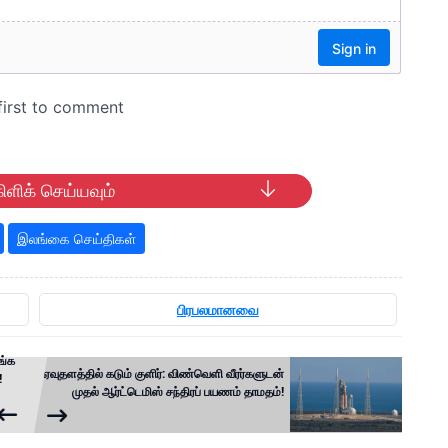
ிளிக் செய்யவும்
இலங்கை செய்திகள்
பிரபலமானவை
ங்க
ஏவுதளத்தில் கடும் குளிர்: விண்வெளி வீரர்களுடன்
!
முதல் ஆர்ட்டெமிஸ் சந்திரப் பயணம் தாமதம்!