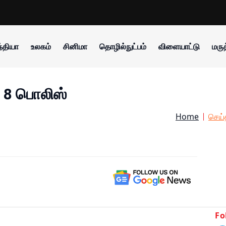
்தியா
உலகம்
சினிமா
தொழில்நுட்பம்
விளையாட்டு
மருத
் 8 பொலிஸ்
Home
செய்
Fo