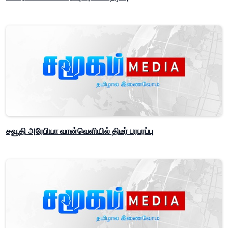
சவூதி அரேபியா வான்வெளியில் திடீர் பரபரப்பு