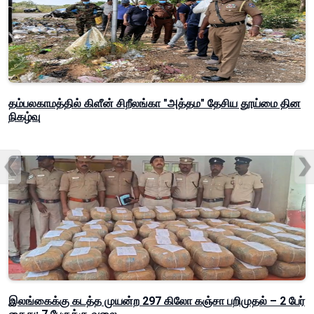
தம்பலகாமத்தில் கிளீன் சிறீலங்கா "அத்தம" தேசிய தூய்மை தின
நிகழ்வு
இலங்கைக்கு கடத்த முயன்ற 297 கிலோ கஞ்சா பறிமுதல் – 2 பேர்