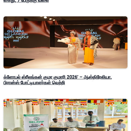
கைது; 7 பேருக்கு வலை
க்ளோபல் ஸ்ரீலங்கன் குமர குமாரி 2026’ – ஆஸ்திரேலியா,
பிரான்ஸ் போட்டியாளர்கள் வெற்றி