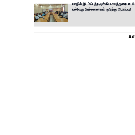
யாழில் இடம்பெற்ற முக்கிய கலந்துரையாடல் 
பல்வேறு பிரச்சனைகள் குறித்து ஆராய்வு!
Ad