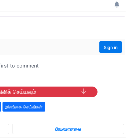
ிளிக் செய்யவும்
இலங்கை செய்திகள்
பிரபலமானவை