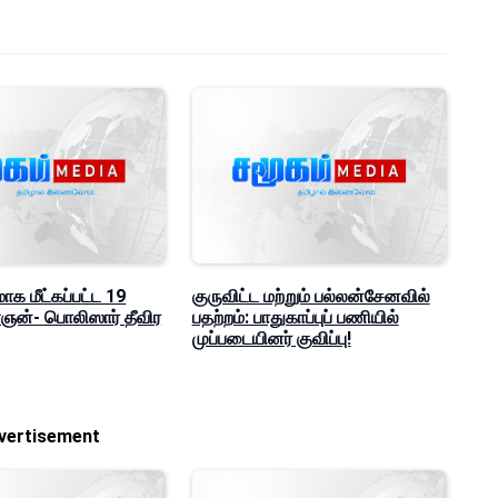
மாக மீட்கப்பட்ட 19
குருவிட்ட மற்றும் பல்லன்சேனவில்
ன்- பொலிஸார் தீவிர
பதற்றம்: பாதுகாப்புப் பணியில்
முப்படையினர் குவிப்பு!
vertisement