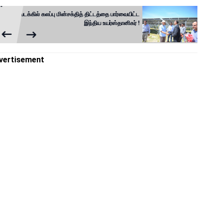
-
வடக்கில் கலப்பு மின்சக்தித் திட்டத்தை பார்வையிட்ட
இந்திய உயர்ஸ்தானிகர் !
vertisement