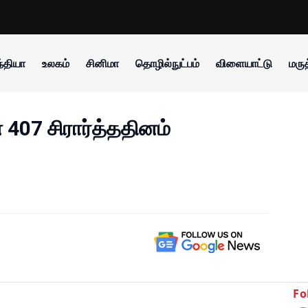
்தியா
உலகம்
சினிமா
தொழில்நுட்பம்
விளையாட்டு
மருத
 407 சிரார்த்ததினம்
Fo