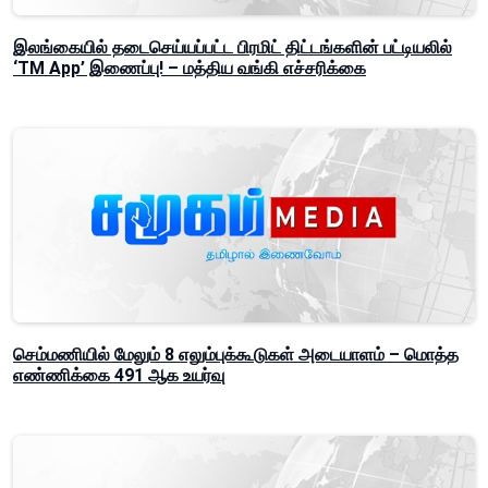
இலங்கையில் தடைசெய்யப்பட்ட பிரமிட் திட்டங்களின் பட்டியலில்
‘TM App’ இணைப்பு! – மத்திய வங்கி எச்சரிக்கை
செம்மணியில் மேலும் 8 எலும்புக்கூடுகள் அடையாளம் – மொத்த
எண்ணிக்கை 491 ஆக உயர்வு