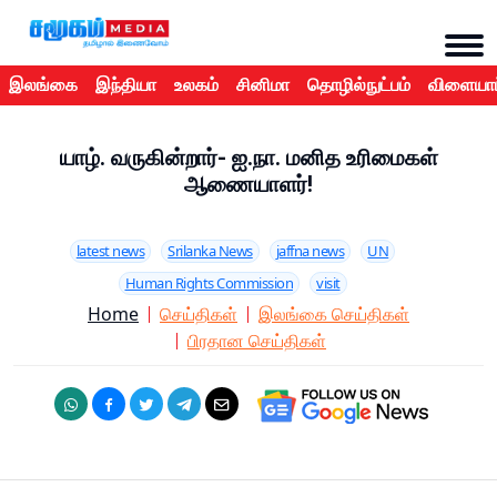
இலங்கை
இந்தியா
உலகம்
சினிமா
தொழில்நுட்பம்
விளையாட
யாழ். வருகின்றார்- ஐ.நா. மனித உரிமைகள்
ஆணையாளர்!
latest news
Srilanka News
jaffna news
UN
Human Rights Commission
visit
Home
செய்திகள்
இலங்கை செய்திகள்
பிரதான செய்திகள்