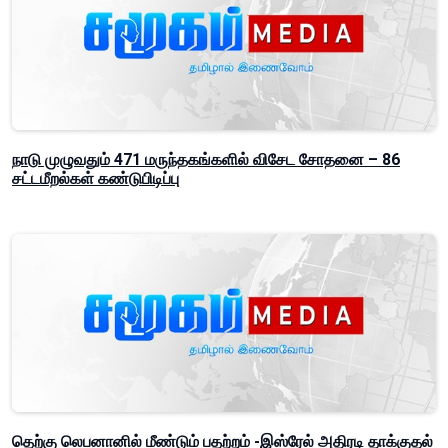
நாடு முழுவதும் 471 மருந்தகங்களில் விசேட சோதனை – 86
சட்டமீறல்கள் கண்டுபிடிப்பு
தெற்கு லெபனானில் மீண்டும் பதற்றம் -இஸ்ரேல் அதிரடி தாக்குதல்