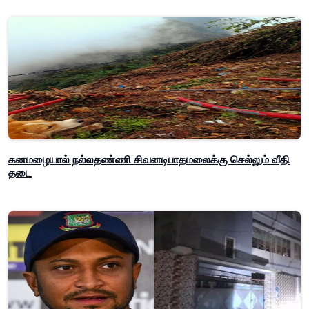
கனமழையால் நல்லதண்ணி சிவனடிபாதமலைக்கு செல்லும் வீதி
தடை