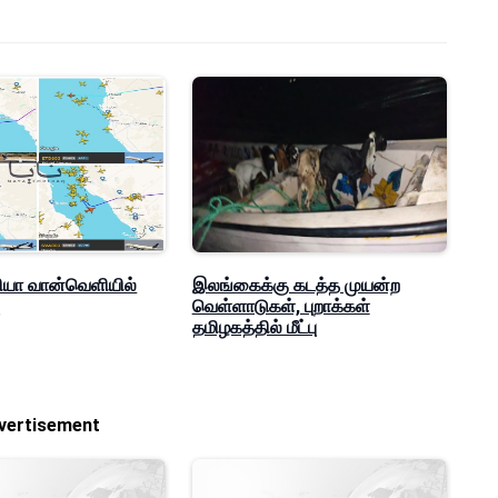
ியா வான்வெளியில்
இலங்கைக்கு கடத்த முயன்ற
ு
வெள்ளாடுகள், புறாக்கள்
தமிழகத்தில் மீட்பு
vertisement