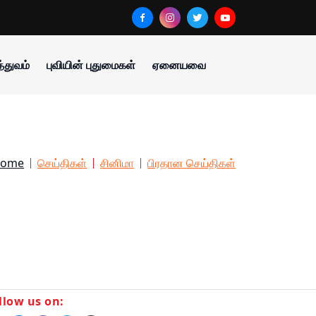
்துவம்
புவியின் புதுமைகள்
ஏனையவை
ome
செய்திகள்
சினிமா
பிரதான செய்திகள்
llow us on: