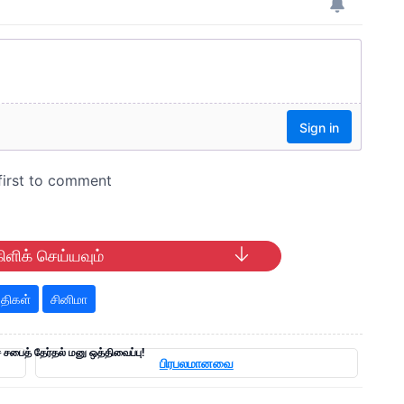
ிளிக் செய்யவும்
திகள்
சினிமா
 சபைத் தேர்தல் மனு ஒத்திவைப்பு!
பிரபலமானவை