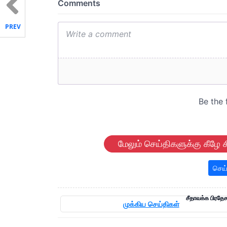
PREV
மேலும் செய்திகளுக்கு கீழே க
செய்
சீதாவக்க பிரதேச
முக்கிய செய்திகள்