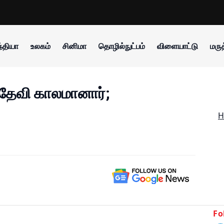
்தியா
உலகம்
சினிமா
தொழில்நுட்பம்
விளையாட்டு
மருத
 தேவி காலமானார்;
H
Fo