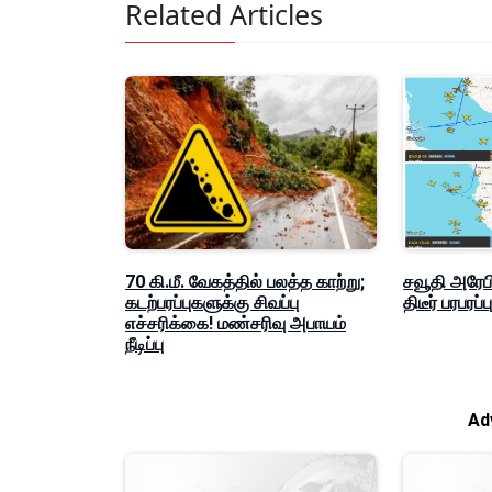
Related Articles
70 கி.மீ. வேகத்தில் பலத்த காற்று;
சவூதி அரேப
கடற்பரப்புகளுக்கு சிவப்பு
திடீர் பரபரப்ப
எச்சரிக்கை! மண்சரிவு அபாயம்
நீடிப்பு
Ad