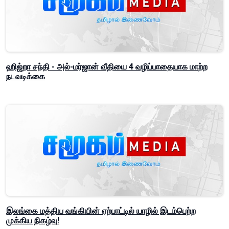
ஹிஜ்றா சந்தி - அல்-மர்ஜான் வீதியை 4 வழிப்பாதையாக மாற்ற
நடவடிக்கை
இலங்கை மத்திய வங்கியின் ஏற்பாட்டில் யாழில் இடம்பெற்ற
முக்கிய நிகழ்வு!