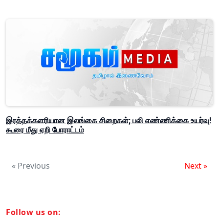
இரத்தக்களரியான இலங்கை சிறைகள்; பலி எண்ணிக்கை உயர்வு!
கூரை மீது ஏறி போராட்டம்
« Previous
Next »
Follow us on: