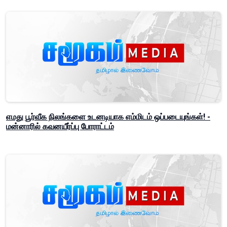
எமது பூர்வீக நிலங்களை உடனடியாக எம்மிடம் ஒப்படையுங்கள்! -
மன்னாரில் கவனயீர்ப்பு போராட்டம்