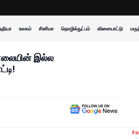
்தியா
உலகம்
சினிமா
தொழில்நுட்பம்
விளையாட்டு
மருத
சாலையின் இல்ல
்டி!
Fo