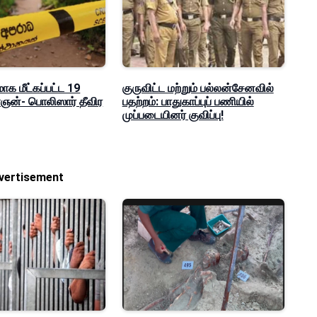
மாக மீட்கப்பட்ட 19
குருவிட்ட மற்றும் பல்லன்சேனவில்
ன்- பொலிஸார் தீவிர
பதற்றம்: பாதுகாப்புப் பணியில்
முப்படையினர் குவிப்பு!
vertisement