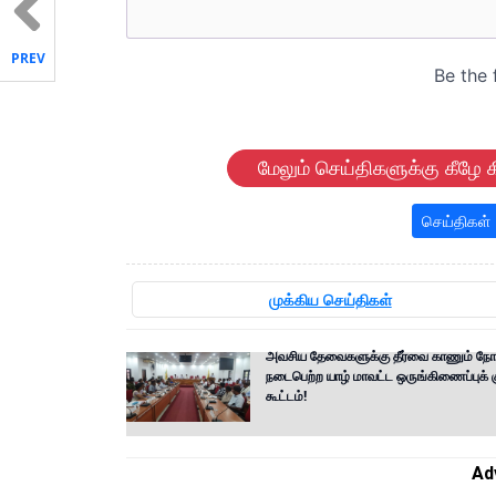
PREV
மேலும் செய்திகளுக்கு கீழே க
செய்திகள்
முக்கிய செய்திகள்
அவசிய தேவைகளுக்கு தீர்வை காணும் நோக
நடைபெற்ற யாழ் மாவட்ட ஒருங்கிணைப்புக் க
கூட்டம்!
Ad