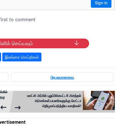
ிளிக் செய்யவும்
இலங்கை செய்திகள்
பிரபலமானவை
்கில்
வாட்ஸ் அப்பில் புதுப்பிக்கபட்ட6 அசத்தல்
ுழு
அம்சங்கள்;பயனர்களுக்கு மெட்டா
அறிமுகப்படுத்திய வசதிகள்!
vertisement