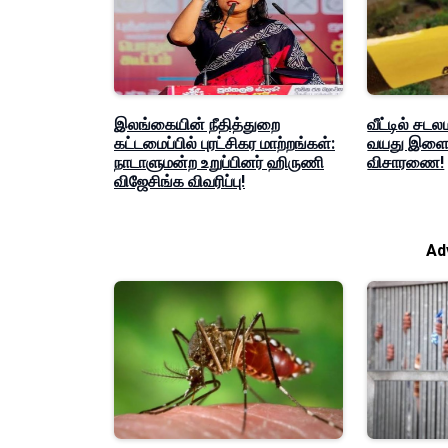
இலங்கையின் நீதித்துறை
வீட்டில் சடல
கட்டமைப்பில் புரட்சிகர மாற்றங்கள்:
வயது இளைஞ
நாடாளுமன்ற உறுப்பினர் ஹிருணி
விசாரணை!
விஜேசிங்க விவரிப்பு!
Ad