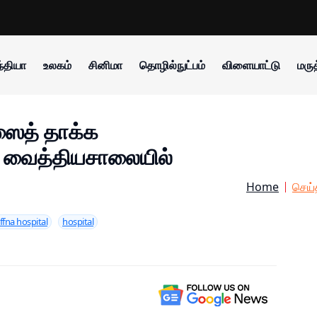
்தியா
உலகம்
சினிமா
தொழில்நுட்பம்
விளையாட்டு
மருத
ஸைத் தாக்க
் வைத்தியசாலையில்
Home
செய்
ffna hospital
hospital