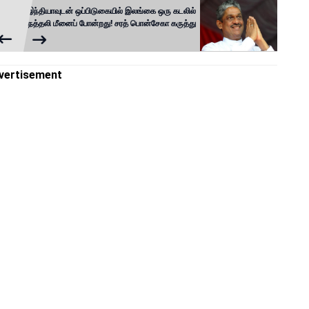
இந்தியாவுடன் ஒப்பிடுகையில் இலங்கை ஒரு கடலில்
நெத்தலி மீனைப் போன்றது! சரத் பொன்சேகா கருத்து
vertisement