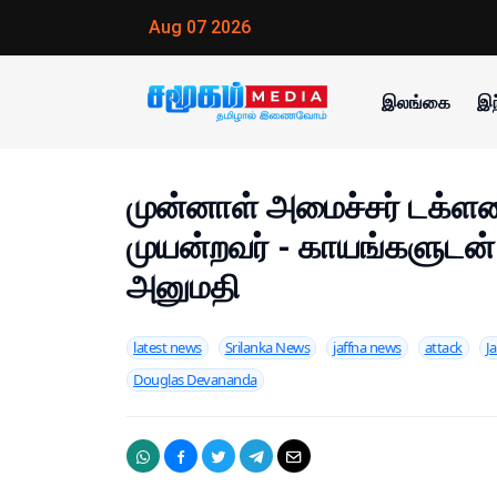
Aug 07 2026
இலங்கை
இந
முன்னாள் அமைச்சர் டக்ள
முயன்றவர் - காயங்களுடன
அனுமதி
latest news
Srilanka News
jaffna news
attack
Ja
Douglas Devananda