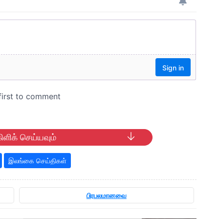
ிளிக் செய்யவும்
இலங்கை செய்திகள்
பிரபலமானவை