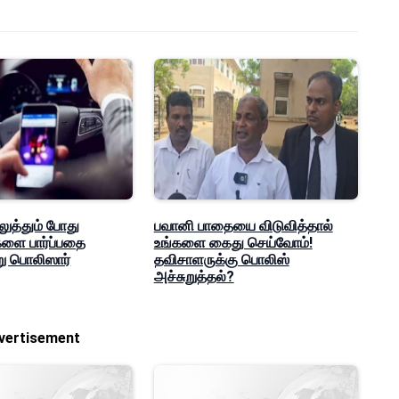
ுத்தும் போது
பவானி பாதையை விடுவித்தால்
ை பார்ப்பதை
உங்களை கைது செய்வோம்!
று பொலிஸார்
தவிசாளருக்கு பொலிஸ்
அச்சுறுத்தல்?
vertisement