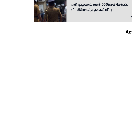
நாடு முழுவதும் சுமார் 330க்கும் மேற்பட்ட
சட்டவிரோத ஆயுதங்கள் மீட்பு
Ad