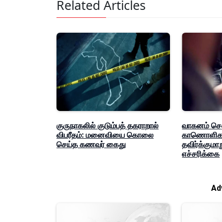
Related Articles
குருநாகலில் குடும்பத் தகராறால்
வாகனம் செல
விபரீதம்: மனைவியை கொலை
காணொளிகள
செய்த கணவர் கைது
தவிர்க்குமா
எச்சரிக்கை
Ad