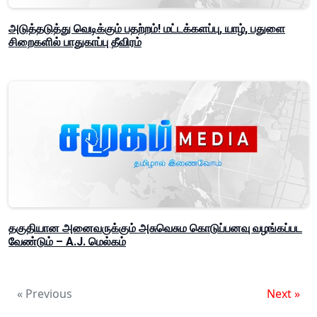
அடுத்தடுத்து வெடிக்கும் பதற்றம்! மட்டக்களப்பு, யாழ், பதுளை
சிறைகளில் பாதுகாப்பு தீவிரம்
தகுதியான அனைவருக்கும் அசுவெசும கொடுப்பனவு வழங்கப்பட
வேண்டும் – A.J. மெல்கம்
« Previous
Next »