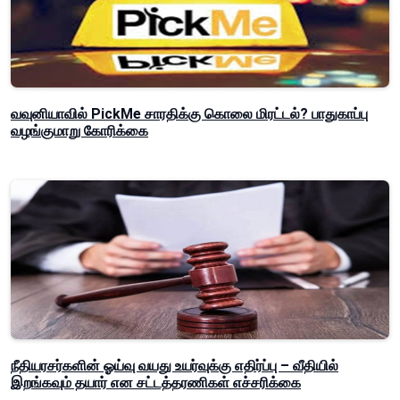
வவுனியாவில் PickMe சாரதிக்கு கொலை மிரட்டல்? பாதுகாப்பு
வழங்குமாறு கோரிக்கை
நீதியரசர்களின் ஓய்வு வயது உயர்வுக்கு எதிர்ப்பு – வீதியில்
இறங்கவும் தயார் என சட்டத்தரணிகள் எச்சரிக்கை