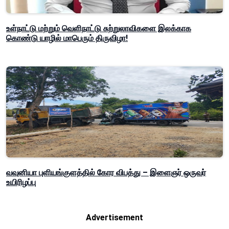
உள்நாட்டு மற்றும் வெளிநாட்டு சுற்றுலாவிகளை இலக்காக
கொண்டு யாழில் மாபெரும் திருவிழா!
வவுனியா புளியங்குளத்தில் கோர விபத்து – இளைஞர் ஒருவர்
உயிரிழப்பு
Advertisement