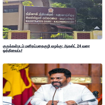
குருக்கள்மடம் மனிதப்புதைகுழி வழக்கு: ஆகஸ்ட் 24 வரை
ஒத்திவைப்பு!