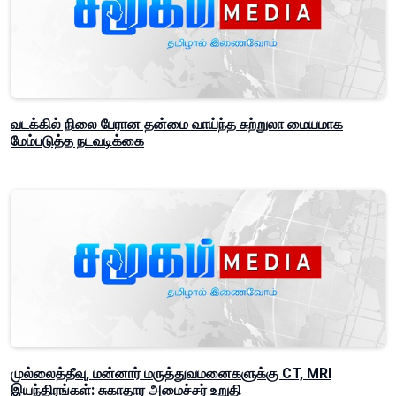
வடக்கில் நிலை பேரான தன்மை வாய்ந்த சுற்றுலா மையமாக
மேம்படுத்த நடவடிக்கை
முல்லைத்தீவு, மன்னார் மருத்துவமனைகளுக்கு CT, MRI
இயந்திரங்கள்: சுகாதார அமைச்சர் உறுதி