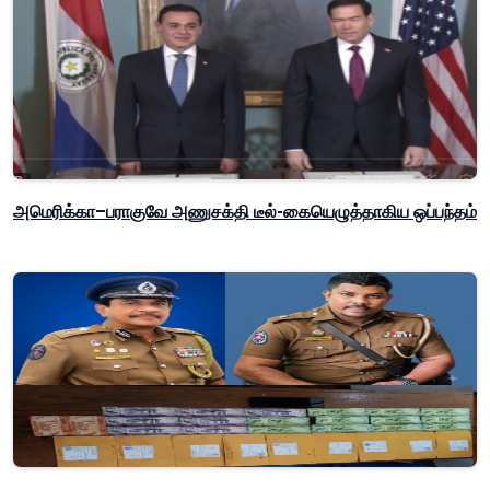
அமெரிக்கா–பராகுவே அணுசக்தி டீல்-கையெழுத்தாகிய ஒப்பந்தம்