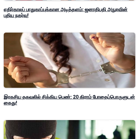
எதிர்காலப் பாதுகாப்புக்கான அடித்தளம்: ஜனாதிபதி அநுரவின்
புதிய நகர்வு!
இரகசிய தகவலில் சிக்கிய பெண்; 20 கிராம் போதைப்பொருளுடன்
கைது!