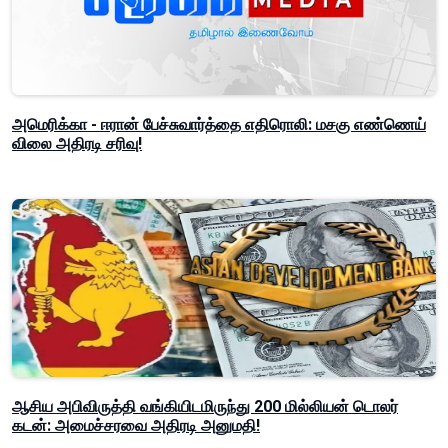
அமெரிக்கா - ஈரான் பேச்சுவார்த்தை எதிரொலி: மசகு எண்ணெய்
விலை அதிரடி சரிவு!
ஆசிய அபிவிருத்தி வங்கியிடமிருந்து 200 மில்லியன் டொலர்
கடன்: அமைச்சரவை அதிரடி அனுமதி!