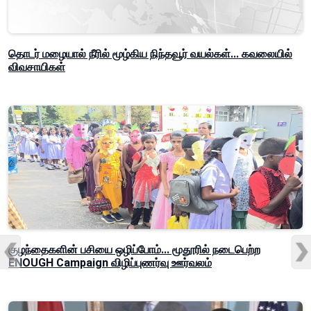
தொடர் மழையால் நீரில் மூழ்கிய நிந்தவூர் வயல்கள்... கவலையில்
விவசாயிகள்
குழந்தைகளின் பசியை ஒழிப்போம்... மூதூரில் நடைபெற்ற
ENOUGH Campaign விழிப்புணர்வு ஊர்வலம்