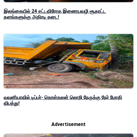
இலங்கையில் 24 சட்டவிரோத இணையவழி சூதாட்ட
தளங்களுக்கு அதிரடி தடை!
வவுனியாவில் டிப்பர்- கொள்கலன் லொறி நேருக்கு நேர் மோதி
விபத்து!
Advertisement