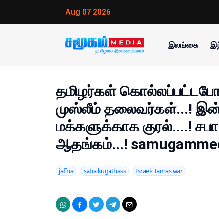
Aug 07 2026
இலங்கை
இந
தமிழர்கள் கொல்லப்பட்ட
முஸ்லீம் தலைவர்கள்...! இன
மக்களுக்காக குரல்....! சப
ஆதங்கம்...! samugamme
jaffna
saba kugathass
Israel-Hamas war