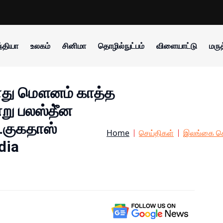
்தியா
உலகம்
சினிமா
தொழில்நுட்பம்
விளையாட்டு
மருத
போது மௌனம் காத்த
்று பலஸ்தீ்ன
ா.குகதாஸ்
Home
செய்திகள்
இலங்கை செ
dia