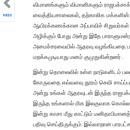
விமானங்களும் விமானிகளும் ரா
ஜ
பக்சா
வைத்தியசாலைகள், தற்காலிக மக்களின் ம
PREV
ஆயிரக்கணக்கான அப்பாவிச் சிறுவர்க
அழிக்கும் போது அன்று இதே பாராளுமன்றத
அமைச்சரவையில் ஆதரவு வழங்கியதை பாத
மறக்கமுடியாது மனம் குமுறுகின்றனர் .
இன்று தொலைவில் உள்ள நாடுகளிடம் பலஸ்
கோருவதை எவ்வளவு தூரம் செவி சாய்ப்பா
அன்று உங்கள் ஆதரவுடன் இருந்த ராஐபக
இருந்த உங்களால் மிக இலகுவாக கொல்லப்
இன்று காசா மீது காட்டும் மனிதாபிமானத
பதிவு செய்திருக்கும். இவ்வாறான பாரபட