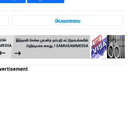
பிரபலமானவை
பில்
இத்தாலி செல்ல முயன்ற தம்பதி கட்டுநாயக்கவில்
AMMEDIA
அதிரடியாக கைது..! SAMUGAMMEDIA
vertisement